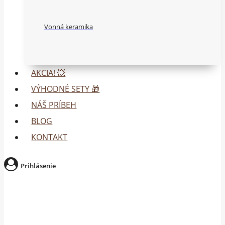
Vonná keramika
AKCIA! 💥
VÝHODNÉ SETY 🎁
NÁŠ PRÍBEH
BLOG
KONTAKT
Prihlásenie