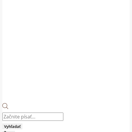
Products
search
Vyhľadať