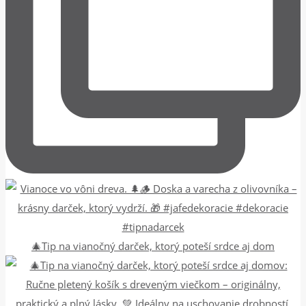
🎄Tip na vianočný darček, ktorý poteší srdce aj dom