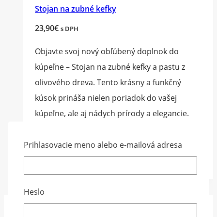
Stojan na zubné kefky
23,90
€
s DPH
Objavte svoj nový obľúbený doplnok do
kúpeľne – Stojan na zubné kefky a pastu z
olivového dreva. Tento krásny a funkčný
kúsok prináša nielen poriadok do vašej
kúpeľne, ale aj nádych prírody a elegancie.
Veľkosť 14x8x8 cm
Prihlasovacie meno alebo e-mailová adresa
Pridať do košíka
Heslo