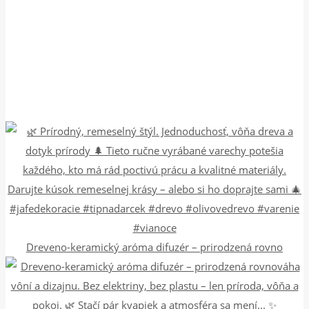
Dreveno-keramický aróma difuzér – prirodzená rovno