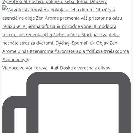
Vytvote si atmosféru pokoja u seba doma. Difuzéry
Vianoce vo vôni dreva. 🌲🪵 Doska a varecha z olivov