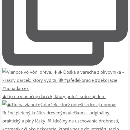
🎄Tip na vianočný darček, ktorý poteší srdce aj dom