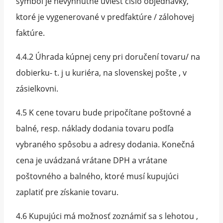
symbol je nevyhnutné uviesť číslo objednávky,
ktoré je vygenerované v predfaktúre / zálohovej
faktúre.
4.4.2 Úhrada kúpnej ceny pri doručení tovaru/ na
dobierku- t. j u kuriéra, na slovenskej pošte , v
zásielkovni.
4.5 K cene tovaru bude pripočítane poštovné a
balné, resp. náklady dodania tovaru podľa
vybraného spôsobu a adresy dodania. Konečná
cena je uvádzaná vrátane DPH a vrátane
poštovného a balného, ktoré musí kupujúci
zaplatiť pre získanie tovaru.
4.6 Kupujúci má možnosť zoznámiť sa s lehotou ,