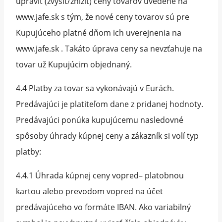
upraviť (zvýšiť/znížiť) ceny tovarov uvedené na
www.jafe.sk s tým, že nové ceny tovarov sú pre
Kupujúceho platné dňom ich uverejnenia na
www.jafe.sk . Takáto úprava ceny sa nevzťahuje na
tovar už Kupujúcim objednaný.
4.4 Platby za tovar sa vykonávajú v Eurách.
Predávajúci je platiteľom dane z pridanej hodnoty.
Predávajúci ponúka kupujúcemu nasledovné
spôsoby úhrady kúpnej ceny a zákazník si volí typ
platby:
4.4.1 Úhrada kúpnej ceny vopred– platobnou
kartou alebo prevodom vopred na účet
predávajúceho vo formáte IBAN. Ako variabilný