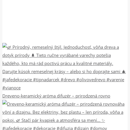
Dreveno-keramický aróma difuzér – prirodzená rovno