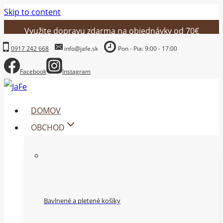
Skip to content
Využite dopravu zdarma na objednávky od 70€
0917 242 668
info@jafe.sk
Pon - Pia: 9:00 - 17:00
Facebook
Instagram
DOMOV
OBCHOD
Bavlnené a pletené košíky