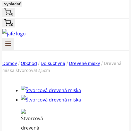
Vyhľadať
0
0
Domov
/
Obchod
/
Do kuchyne
/
Drevené misky
/
Drevená
miska štvorcová12,5cm