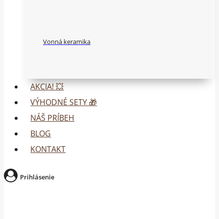
Vonná keramika
AKCIA! 💥
VÝHODNÉ SETY 🎁
NÁŠ PRÍBEH
BLOG
KONTAKT
Prihlásenie