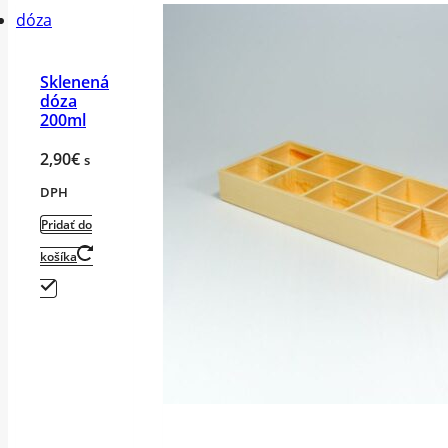
Sklenená
dóza
200ml
2,90
€
s
DPH
Pridať do
košíka