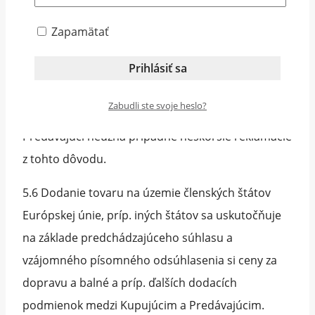
mieste dodania tovaru spísať s prepravcom
Zapamätať
protokol o zistených závadách spôsobených počas
prepravy.
5.5 Ak Kupujúci tovar prevezme aj napriek
Zabudli ste svoje heslo?
evidentnému rozsiahlemu poškodeniu obalu,
Predávajúci neuzná prípadné neskoršie reklamácie
z tohto dôvodu.
5.6 Dodanie tovaru na územie členských štátov
Európskej únie, príp. iných štátov sa uskutočňuje
na základe predchádzajúceho súhlasu a
vzájomného písomného odsúhlasenia si ceny za
dopravu a balné a príp. ďalších dodacích
podmienok medzi Kupujúcim a Predávajúcim.