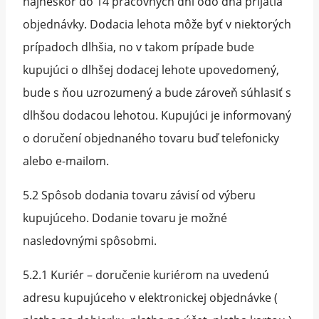
najneskôr do 14 pracovných dní odo dňa prijatia
objednávky. Dodacia lehota môže byť v niektorých
prípadoch dlhšia, no v takom prípade bude
kupujúci o dlhšej dodacej lehote upovedomený,
bude s ňou uzrozumený a bude zároveň súhlasiť s
dlhšou dodacou lehotou. Kupujúci je informovaný
o doručení objednaného tovaru buď telefonicky
alebo e-mailom.
5.2 Spôsob dodania tovaru závisí od výberu
kupujúceho. Dodanie tovaru je možné
nasledovnými spôsobmi.
5.2.1 Kuriér – doručenie kuriérom na uvedenú
adresu kupujúceho v elektronickej objednávke (