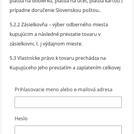
platba na dobierku, platba na účet, platba kartou )
prípadne doručenie Slovenskou poštou..
5.2.2 Zásielkovňa – výber odberného miesta
kupujúcim a následné prevzatie tovaru v
zásielkovni, t. j výdajnom mieste.
5.3 Vlastnícke právo k tovaru prechádza na
Kupujúceho jeho prevzatím a zaplatením celkovej
kúpnejceny.
Prihlasovacie meno alebo e-mailová adresa
5.4 Pri prevzatí tovaru je Kupujúci povinný si
objednaný tovar skontrolovať či nie je poškodený,
či bol dobre zabalený, či nemá vady, či obsahuje
Heslo
príslušenstvo a podpísať Protokol o prevzatí
tovaru. V prípade jeho poškodenia je nutné na