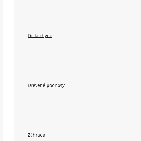
Do kuchyne
Drevené podnosy
Záhrada