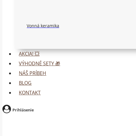
Vonná keramika
AKCIA! 💥
VÝHODNÉ SETY 🎁
NÁŠ PRÍBEH
BLOG
KONTAKT
Prihlásenie