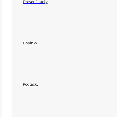
Drevené tácky
Doplnky
Podtácky