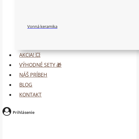
Vonná keramika
AKCIA! 💥
VÝHODNÉ SETY 🎁
NÁŠ PRÍBEH
BLOG
KONTAKT
Prihlásenie