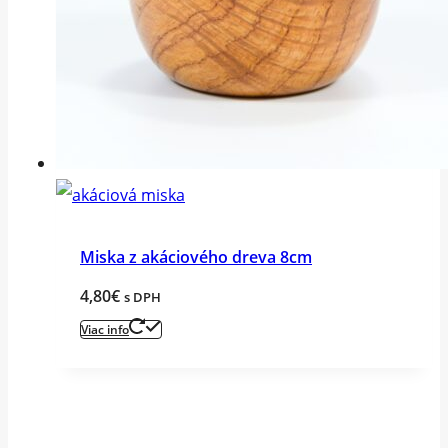
Miska z akáciového dreva 8cm
4,80
€
s DPH
Viac info