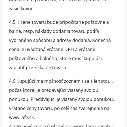
zásielkovni.
4.5 K cene tovaru bude pripočítane poštovné a
balné, resp. náklady dodania tovaru podľa
vybraného spôsobu a adresy dodania. Konečná
cena je uvádzaná vrátane DPH a vrátane
poštovného a balného, ktoré musí kupujúci
zaplatiť pre získanie tovaru.
4.6 Kupujúci má možnosť zoznámiť sa s lehotou ,
počas ktorej je predávajúci viazaný svojou
ponukou. Predávajúci je viazaný svojou ponukou,
vrátane ceny tovaru, po celý čas zverejnenia na
www.jafe.sk.
4.7 Akciové ceny sú platné do vypredania zásob a