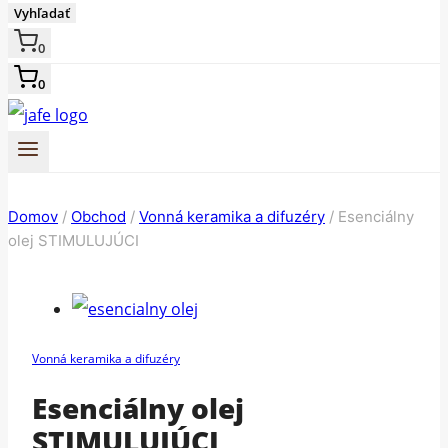
Vyhľadať
0
0
Domov
/
Obchod
/
Vonná keramika a difuzéry
/
Esenciálny
olej STIMULUJÚCI
Vonná keramika a difuzéry
Esenciálny olej
STIMULUJÚCI