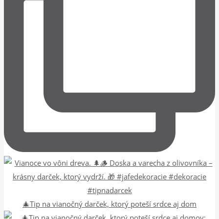
🎄Tip na vianočný darček, ktorý poteší srdce aj dom