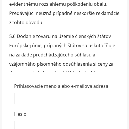
evidentnému rozsiahlemu poškodeniu obalu,
Predávajúci neuzná prípadné neskoršie reklamácie
z tohto dôvodu.
5.6 Dodanie tovaru na územie členských štátov
Európskej únie, príp. iných štátov sa uskutočňuje
na základe predchádzajúceho súhlasu a
vzájomného písomného odsúhlasenia si ceny za
dopravu a balné a príp. ďalších dodacích
podmienok medzi Kupujúcim a Predávajúcim.
Prihlasovacie meno alebo e-mailová adresa
Platobné podmienky
Heslo
4.1 Kúpna cena tovarov ponúkaných predávajúcim
prostredníctvom www.jafe.sk je uvedená vždy u