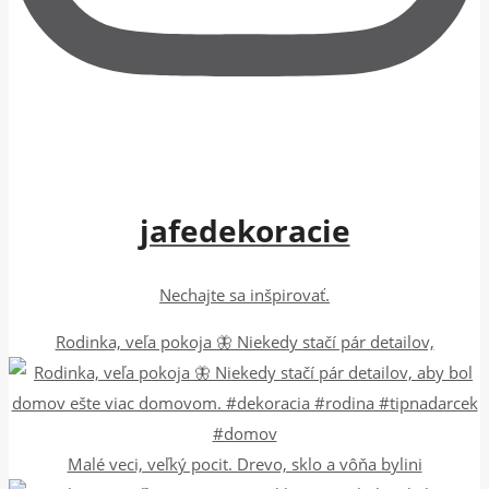
jafedekoracie
Nechajte sa inšpirovať.
Rodinka, veľa pokoja 🦋 Niekedy stačí pár detailov,
Malé veci, veľký pocit. Drevo, sklo a vôňa bylini