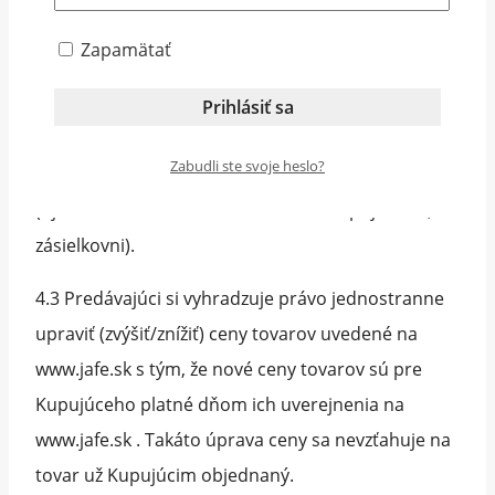
daného tovaru. Kúpna cena sa vždy uvádza s
Zapamätať
daňou z pridanej hodnoty v aktuálnej výške
stanovenej zákonom.
4.2 Kupujúci je povinný zaplatiť kúpnu cenu
Zabudli ste svoje heslo?
produktu najneskôr v okamihu prevzatia tovaru
(t.j. u kuriéra doručením na adresu kupujúceho, v
zásielkovni).
4.3 Predávajúci si vyhradzuje právo jednostranne
upraviť (zvýšiť/znížiť) ceny tovarov uvedené na
www.jafe.sk s tým, že nové ceny tovarov sú pre
Kupujúceho platné dňom ich uverejnenia na
www.jafe.sk . Takáto úprava ceny sa nevzťahuje na
tovar už Kupujúcim objednaný.