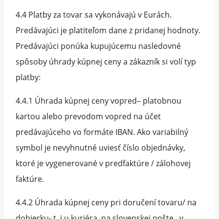
4.4 Platby za tovar sa vykonávajú v Eurách.
Predávajúci je platiteľom dane z pridanej hodnoty.
Predávajúci ponúka kupujúcemu nasledovné
spôsoby úhrady kúpnej ceny a zákazník si volí typ
platby:
4.4.1 Úhrada kúpnej ceny vopred– platobnou
kartou alebo prevodom vopred na účet
predávajúceho vo formáte IBAN. Ako variabilný
symbol je nevyhnutné uviesť číslo objednávky,
ktoré je vygenerované v predfaktúre / zálohovej
faktúre.
4.4.2 Úhrada kúpnej ceny pri doručení tovaru/ na
dobierku- t. j u kuriéra, na slovenskej pošte , v