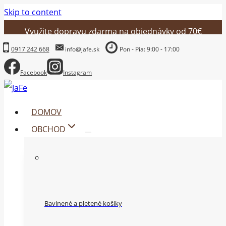
Skip to content
Využite dopravu zdarma na objednávky od 70€
0917 242 668
info@jafe.sk
Pon - Pia: 9:00 - 17:00
Facebook
Instagram
DOMOV
OBCHOD
Bavlnené a pletené košíky