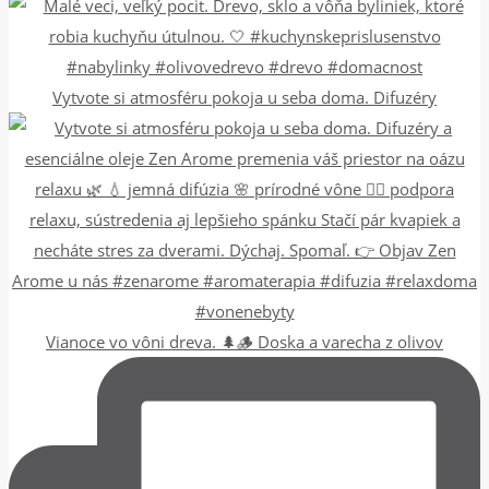
Vytvote si atmosféru pokoja u seba doma. Difuzéry
Vianoce vo vôni dreva. 🌲🪵 Doska a varecha z olivov