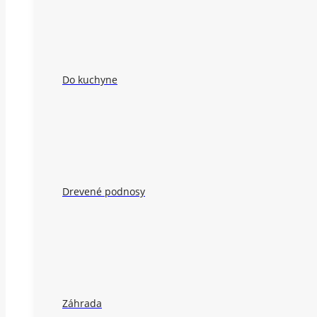
Do kuchyne
Drevené podnosy
Záhrada