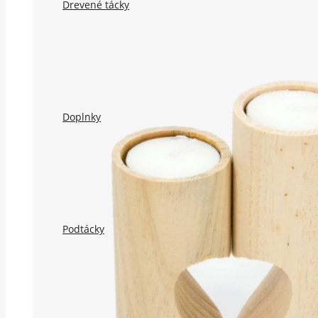
Drevené tácky
Doplnky
Podtácky