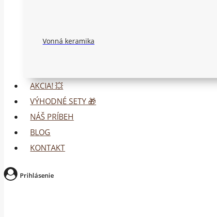
Vonná keramika
AKCIA! 💥
VÝHODNÉ SETY 🎁
NÁŠ PRÍBEH
BLOG
KONTAKT
Prihlásenie