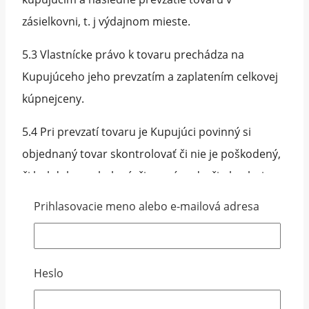
zásielkovni, t. j výdajnom mieste.
5.3 Vlastnícke právo k tovaru prechádza na
Kupujúceho jeho prevzatím a zaplatením celkovej
kúpnejceny.
5.4 Pri prevzatí tovaru je Kupujúci povinný si
objednaný tovar skontrolovať či nie je poškodený,
či bol dobre zabalený, či nemá vady, či obsahuje
príslušenstvo a podpísať Protokol o prevzatí
Prihlasovacie meno alebo e-mailová adresa
tovaru. V prípade jeho poškodenia je nutné na
mieste dodania tovaru spísať s prepravcom
protokol o zistených závadách spôsobených počas
Heslo
prepravy.