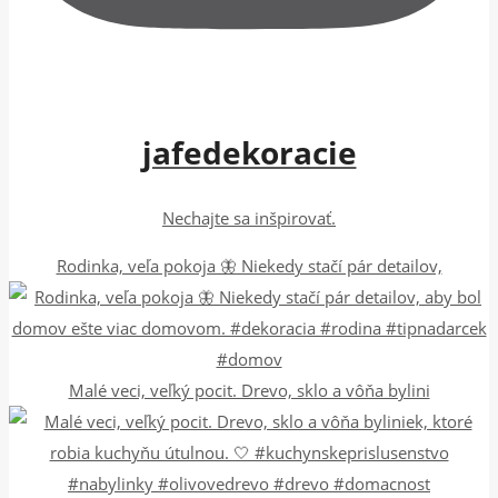
jafedekoracie
Nechajte sa inšpirovať.
Rodinka, veľa pokoja 🦋 Niekedy stačí pár detailov,
Malé veci, veľký pocit. Drevo, sklo a vôňa bylini