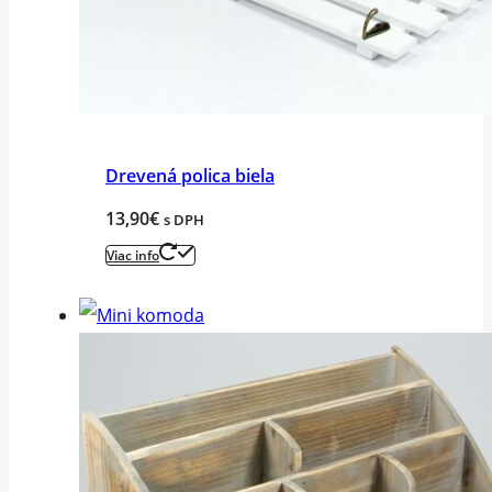
Drevená polica biela
13,90
€
s DPH
Viac info