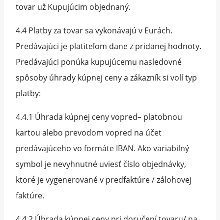
tovar už Kupujúcim objednaný.
4.4 Platby za tovar sa vykonávajú v Eurách.
Predávajúci je platiteľom dane z pridanej hodnoty.
Predávajúci ponúka kupujúcemu nasledovné
spôsoby úhrady kúpnej ceny a zákazník si volí typ
platby:
4.4.1 Úhrada kúpnej ceny vopred– platobnou
kartou alebo prevodom vopred na účet
predávajúceho vo formáte IBAN. Ako variabilný
symbol je nevyhnutné uviesť číslo objednávky,
ktoré je vygenerované v predfaktúre / zálohovej
faktúre.
4.4.2 Úhrada kúpnej ceny pri doručení tovaru/ na