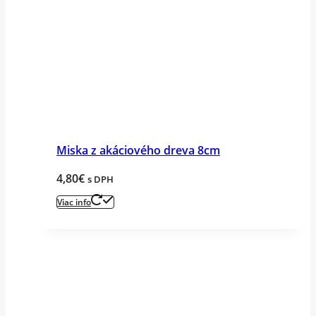
Miska z akáciového dreva 8cm
4,80
€
s DPH
Viac info