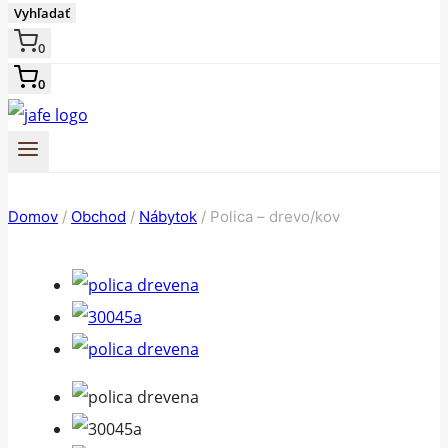
Vyhľadať
0
0
Domov
/
Obchod
/
Nábytok
/
Polica – drevo/kov