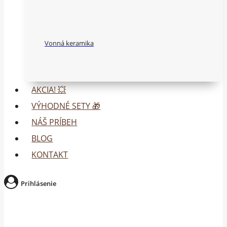
Vonná keramika
AKCIA! 💥
VÝHODNÉ SETY 🎁
NÁŠ PRÍBEH
BLOG
KONTAKT
Prihlásenie