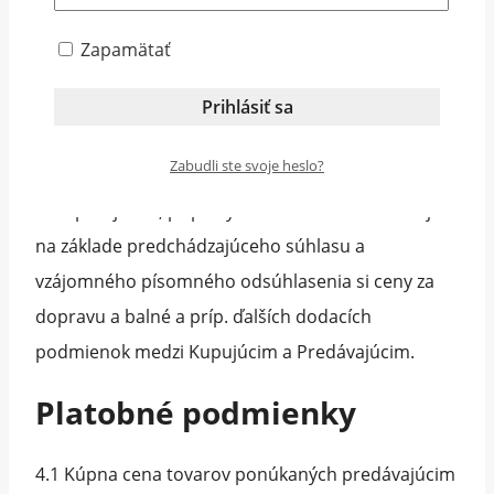
5.5 Ak Kupujúci tovar prevezme aj napriek
Zapamätať
evidentnému rozsiahlemu poškodeniu obalu,
Predávajúci neuzná prípadné neskoršie reklamácie
z tohto dôvodu.
Zabudli ste svoje heslo?
5.6 Dodanie tovaru na územie členských štátov
Európskej únie, príp. iných štátov sa uskutočňuje
na základe predchádzajúceho súhlasu a
vzájomného písomného odsúhlasenia si ceny za
dopravu a balné a príp. ďalších dodacích
podmienok medzi Kupujúcim a Predávajúcim.
Platobné podmienky
4.1 Kúpna cena tovarov ponúkaných predávajúcim