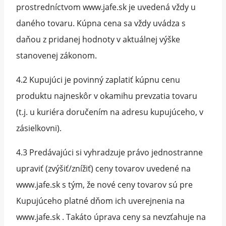
prostredníctvom www.jafe.sk je uvedená vždy u
daného tovaru. Kúpna cena sa vždy uvádza s
daňou z pridanej hodnoty v aktuálnej výške
stanovenej zákonom.
4.2 Kupujúci je povinný zaplatiť kúpnu cenu
produktu najneskôr v okamihu prevzatia tovaru
(t.j. u kuriéra doručením na adresu kupujúceho, v
zásielkovni).
4.3 Predávajúci si vyhradzuje právo jednostranne
upraviť (zvýšiť/znížiť) ceny tovarov uvedené na
www.jafe.sk s tým, že nové ceny tovarov sú pre
Kupujúceho platné dňom ich uverejnenia na
www.jafe.sk . Takáto úprava ceny sa nevzťahuje na