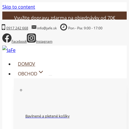
Skip to content
Využite dopravu zdarma na objednávky od 70€
0917 242 668
info@jafe.sk
Pon - Pia: 9:00 - 17:00
Facebook
Instagram
DOMOV
OBCHOD
Bavlnené a pletené košíky