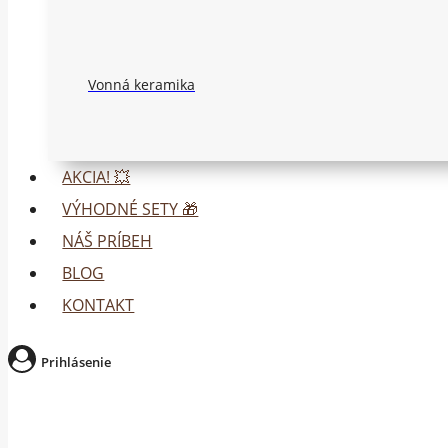
Vonná keramika
AKCIA! 💥
VÝHODNÉ SETY 🎁
NÁŠ PRÍBEH
BLOG
KONTAKT
Prihlásenie