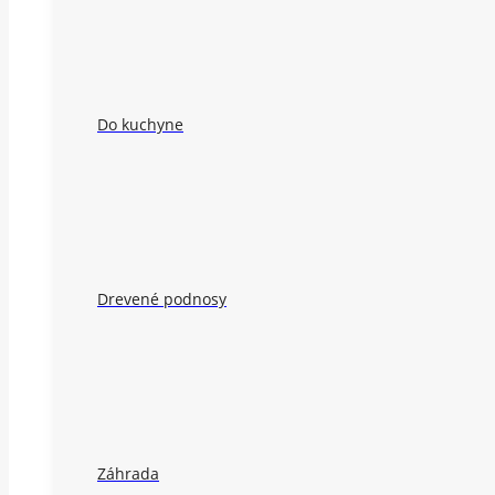
Do kuchyne
Drevené podnosy
Záhrada