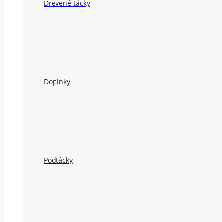
Drevené tácky
Doplnky
Podtácky