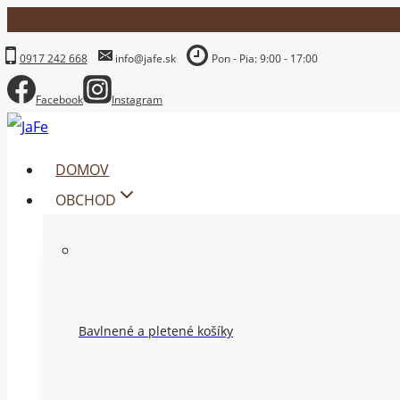
Skip
to
0917 242 668
info@jafe.sk
Pon - Pia: 9:00 - 17:00
content
Facebook
Instagram
DOMOV
OBCHOD
Bavlnené a pletené košíky