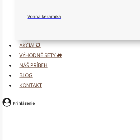
Vonná keramika
AKCIA! 💥
VÝHODNÉ SETY 🎁
NÁŠ PRÍBEH
BLOG
KONTAKT
Prihlásenie