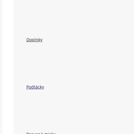
Doplnky
Podtácky