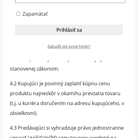
Platobné podmienky
Zapamätať
4.1 Kúpna cena tovarov ponúkaných predávajúcim
prostredníctvom www.jafe.sk je uvedená vždy u
Zabudli ste svoje heslo?
daného tovaru. Kúpna cena sa vždy uvádza s
daňou z pridanej hodnoty v aktuálnej výške
stanovenej zákonom.
4.2 Kupujúci je povinný zaplatiť kúpnu cenu
produktu najneskôr v okamihu prevzatia tovaru
(t.j. u kuriéra doručením na adresu kupujúceho, v
zásielkovni).
4.3 Predávajúci si vyhradzuje právo jednostranne
upraviť (zvýšiť/znížiť) ceny tovarov uvedené na