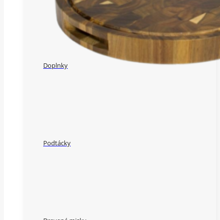
Doplnky
Podtácky