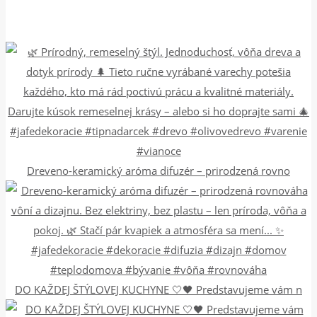
Dreveno-keramický aróma difuzér – prirodzená rovno
DO KAŽDEJ ŠTÝLOVEJ KUCHYNE 🤍🖤 Predstavujeme vám n