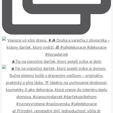
🎄Tip na vianočný darček, ktorý poteší srdce aj dom
🌿 Prírodný, remeselný štýl. Jednoduchosť, vôňa dr