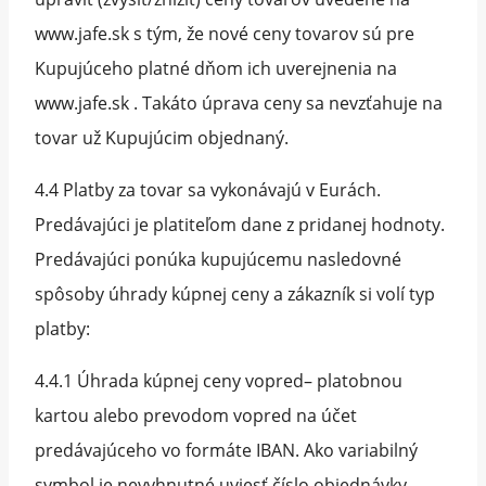
www.jafe.sk s tým, že nové ceny tovarov sú pre
Kupujúceho platné dňom ich uverejnenia na
www.jafe.sk . Takáto úprava ceny sa nevzťahuje na
tovar už Kupujúcim objednaný.
4.4 Platby za tovar sa vykonávajú v Eurách.
Predávajúci je platiteľom dane z pridanej hodnoty.
Predávajúci ponúka kupujúcemu nasledovné
spôsoby úhrady kúpnej ceny a zákazník si volí typ
platby:
4.4.1 Úhrada kúpnej ceny vopred– platobnou
kartou alebo prevodom vopred na účet
predávajúceho vo formáte IBAN. Ako variabilný
symbol je nevyhnutné uviesť číslo objednávky,