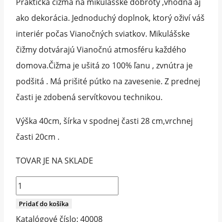
Praktická čižma na mikulášske dobroty ,vhodná aj
ako dekorácia. Jednoduchý doplnok, ktorý oživí váš
interiér počas Vianočných sviatkov. Mikulášske
čižmy dotvárajú Vianočnú atmosféru každého
domova.Čižma je ušitá zo 100% ľanu , zvnútra je
podšitá . Má prišité pútko na zavesenie. Z prednej
časti je zdobená servítkovou technikou.
Výška 40cm, šírka v spodnej časti 28 cm,vrchnej
časti 20cm .
TOVAR JE NA SKLADE
množstvo
Mikulášska
Pridať do košíka
čižma
Katalógové číslo:
40008