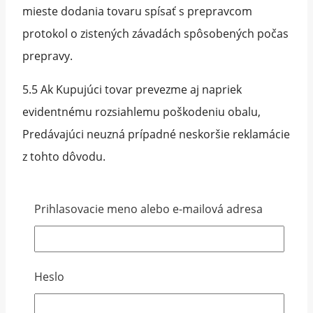
mieste dodania tovaru spísať s prepravcom
protokol o zistených závadách spôsobených počas
prepravy.
5.5 Ak Kupujúci tovar prevezme aj napriek
evidentnému rozsiahlemu poškodeniu obalu,
Predávajúci neuzná prípadné neskoršie reklamácie
z tohto dôvodu.
5.6 Dodanie tovaru na územie členských štátov
Prihlasovacie meno alebo e-mailová adresa
Európskej únie, príp. iných štátov sa uskutočňuje
na základe predchádzajúceho súhlasu a
vzájomného písomného odsúhlasenia si ceny za
Heslo
dopravu a balné a príp. ďalších dodacích
podmienok medzi Kupujúcim a Predávajúcim.