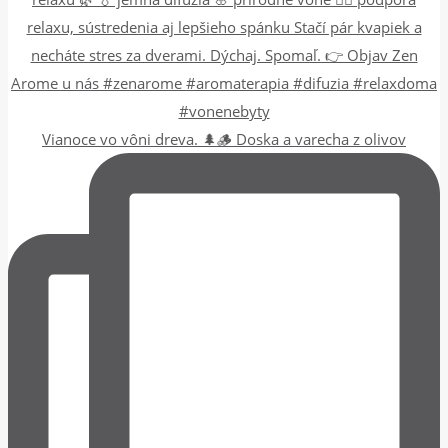
Vianoce vo vôni dreva. 🌲🪵 Doska a varecha z olivov