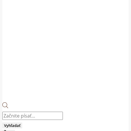
Products
search
Vyhľadať