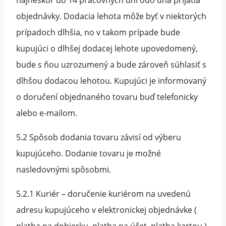
objednávky. Dodacia lehota môže byť v niektorých
prípadoch dlhšia, no v takom prípade bude
kupujúci o dlhšej dodacej lehote upovedomený,
bude s ňou uzrozumený a bude zároveň súhlasiť s
dlhšou dodacou lehotou. Kupujúci je informovaný
o doručení objednaného tovaru buď telefonicky
alebo e-mailom.
5.2 Spôsob dodania tovaru závisí od výberu
kupujúceho. Dodanie tovaru je možné
nasledovnými spôsobmi.
5.2.1 Kuriér – doručenie kuriérom na uvedenú
adresu kupujúceho v elektronickej objednávke (
platba na dobierku, platba na účet, platba kartou )