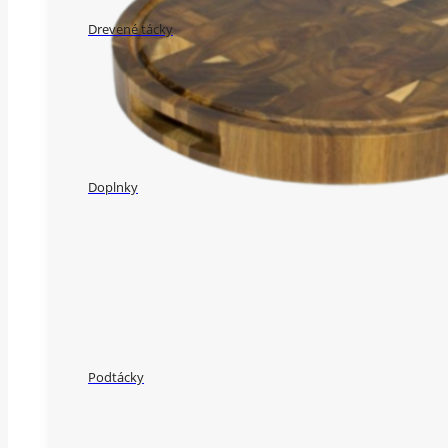
Drevené tácky
Doplnky
Podtácky