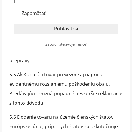
objednaný tovar skontrolovať či nie je poškodený,
Zapamätať
či bol dobre zabalený, či nemá vady, či obsahuje
príslušenstvo a podpísať Protokol o prevzatí
tovaru. V prípade jeho poškodenia je nutné na
mieste dodania tovaru spísať s prepravcom
Zabudli ste svoje heslo?
protokol o zistených závadách spôsobených počas
prepravy.
5.5 Ak Kupujúci tovar prevezme aj napriek
evidentnému rozsiahlemu poškodeniu obalu,
Predávajúci neuzná prípadné neskoršie reklamácie
z tohto dôvodu.
5.6 Dodanie tovaru na územie členských štátov
Európskej únie, príp. iných štátov sa uskutočňuje