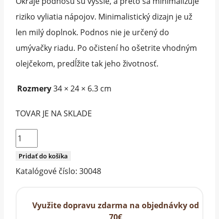
Okraje podnosu sú vyššie, a preto sa minimalizuje
riziko vyliatia nápojov. Minimalistický dizajn je už
len milý doplnok. Podnos nie je určený do
umývačky riadu. Po očistení ho ošetrite vhodným
olejčekom, predĺžite tak jeho životnosť.
Rozmery
34 × 24 × 6.3 cm
TOVAR JE NA SKLADE
množstvo
Podnos
Pridať do košíka
originals
Katalógové číslo:
30048
Využite dopravu zdarma na objednávky od
70€