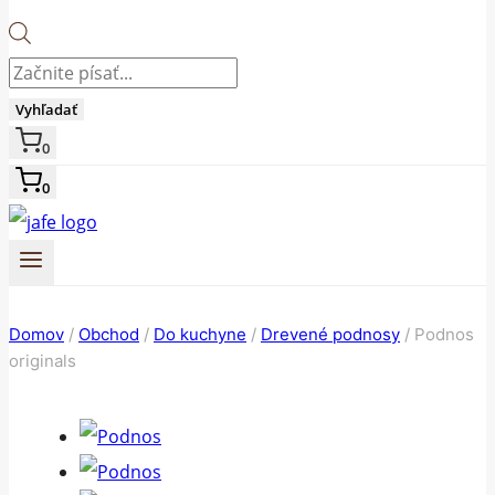
Products
search
Vyhľadať
0
0
Domov
/
Obchod
/
Do kuchyne
/
Drevené podnosy
/
Podnos
originals