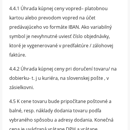
4.4.1 Úhrada kúpnej ceny vopred– platobnou
kartou alebo prevodom vopred na účet
predávajúceho vo formáte IBAN. Ako variabilný
symbol je nevyhnutné uviesť číslo objednávky,
ktoré je vygenerované v predfaktúre / zálohovej
faktúre.
4.4.2 Úhrada kúpnej ceny pri doručení tovaru/ na
dobierku- t. j u kuriéra, na slovenskej pošte , v
zásielkovni.
4.5 K cene tovaru bude pripočítane poštovné a
balné, resp. náklady dodania tovaru podľa
vybraného spôsobu a adresy dodania. Konečná
cena je uvádzaná vrátane DPH a vrátane