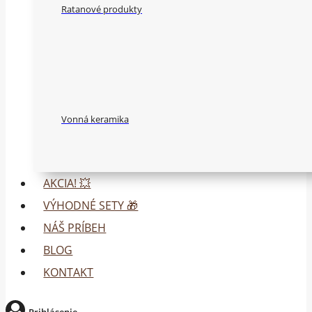
Ratanové produkty
Vonná keramika
AKCIA! 💥
VÝHODNÉ SETY 🎁
NÁŠ PRÍBEH
BLOG
KONTAKT
Prihlásenie