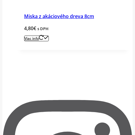
Miska z akáciového dreva 8cm
4,80
€
s DPH
Viac info