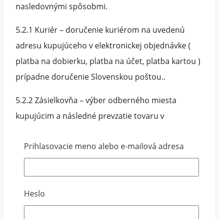
nasledovnými spôsobmi.
5.2.1 Kuriér – doručenie kuriérom na uvedenú
adresu kupujúceho v elektronickej objednávke (
platba na dobierku, platba na účet, platba kartou )
prípadne doručenie Slovenskou poštou..
5.2.2 Zásielkovňa – výber odberného miesta
kupujúcim a následné prevzatie tovaru v
zásielkovni, t. j výdajnom mieste.
Prihlasovacie meno alebo e-mailová adresa
5.3 Vlastnícke právo k tovaru prechádza na
Kupujúceho jeho prevzatím a zaplatením celkovej
kúpnejceny.
Heslo
5.4 Pri prevzatí tovaru je Kupujúci povinný si