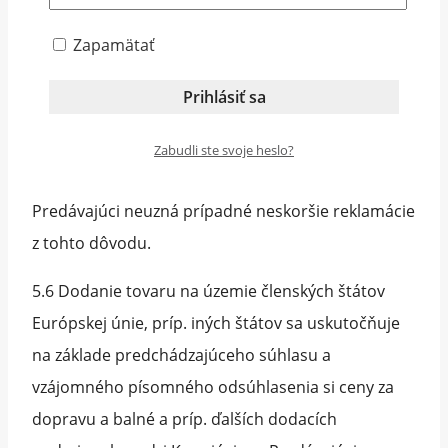
tovaru. V prípade jeho poškodenia je nutné na
mieste dodania tovaru spísať s prepravcom
Zapamätať
protokol o zistených závadách spôsobených počas
prepravy.
5.5 Ak Kupujúci tovar prevezme aj napriek
Zabudli ste svoje heslo?
evidentnému rozsiahlemu poškodeniu obalu,
Predávajúci neuzná prípadné neskoršie reklamácie
z tohto dôvodu.
5.6 Dodanie tovaru na územie členských štátov
Európskej únie, príp. iných štátov sa uskutočňuje
na základe predchádzajúceho súhlasu a
vzájomného písomného odsúhlasenia si ceny za
dopravu a balné a príp. ďalších dodacích