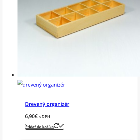
Drevený organizér
6,90
€
s DPH
Pridať do košíka