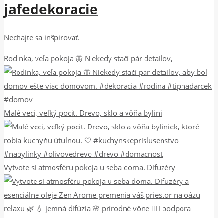
jafedekoracie
Nechajte sa inšpirovať.
Rodinka, veľa pokoja 🦋 Niekedy stačí pár detailov,
Malé veci, veľký pocit. Drevo, sklo a vôňa bylini
Vytvote si atmosféru pokoja u seba doma. Difuzéry