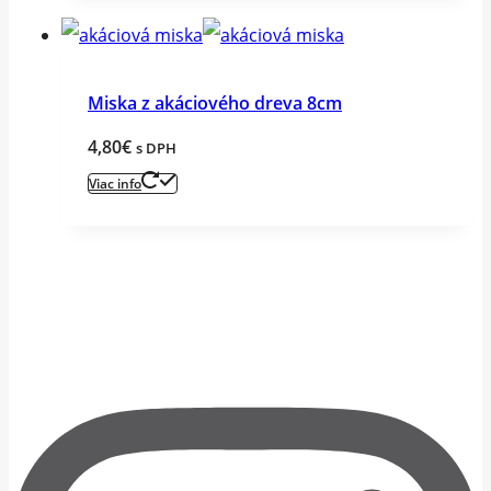
Miska z akáciového dreva 8cm
4,80
€
s DPH
Viac info