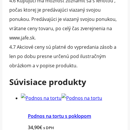
4.6 Kupujúci má možnosť zoznámiť sa s lehotou ,
počas ktorej je predávajúci viazaný svojou
ponukou. Predávajúci je viazaný svojou ponukou,
vrátane ceny tovaru, po celý čas zverejnenia na
www.jafe.sk.
4.7 Akciové ceny sú platné do vypredania zásob a
len po dobu presne určenú pod ilustračným
obrázkom a v popise produktu.
Súvisiace produkty
Podnos na tortu s poklopom
34,90
€
s DPH