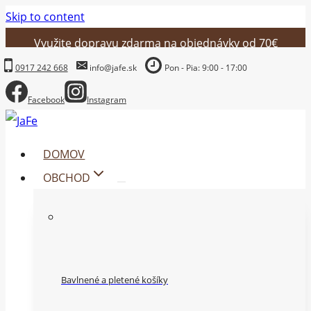
Skip to content
Využite dopravu zdarma na objednávky od 70€
0917 242 668
info@jafe.sk
Pon - Pia: 9:00 - 17:00
Facebook
Instagram
DOMOV
OBCHOD
Bavlnené a pletené košíky