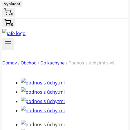
Vyhľadať
0
0
Domov
/
Obchod
/
Do kuchyne
/
Podnos s úchytmi sivý