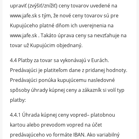
upraviť (zvýšiť/znížiť) ceny tovarov uvedené na
www.jafe.sk s tým, že nové ceny tovarov sú pre
Kupujúceho platné dňom ich uverejnenia na
www.jafe.sk . Takáto úprava ceny sa nevzťahuje na
tovar už Kupujúcim objednaný.
4.4 Platby za tovar sa vykonávajú v Eurách.
Predávajúci je platiteľom dane z pridanej hodnoty.
Predávajúci ponúka kupujúcemu nasledovné
spôsoby úhrady kúpnej ceny a zákazník si volí typ
platby:
4.4.1 Úhrada kúpnej ceny vopred– platobnou
kartou alebo prevodom vopred na účet
predávajúceho vo formáte IBAN. Ako variabilný