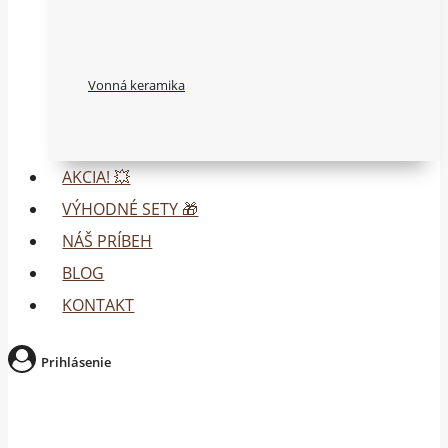
Vonná keramika
AKCIA! 💥
VÝHODNÉ SETY 🎁
NÁŠ PRÍBEH
BLOG
KONTAKT
Prihlásenie