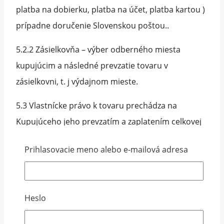
platba na dobierku, platba na účet, platba kartou )
prípadne doručenie Slovenskou poštou..
5.2.2 Zásielkovňa – výber odberného miesta
kupujúcim a následné prevzatie tovaru v
zásielkovni, t. j výdajnom mieste.
5.3 Vlastnícke právo k tovaru prechádza na
Kupujúceho jeho prevzatím a zaplatením celkovej
kúpnejceny.
Prihlasovacie meno alebo e-mailová adresa
5.4 Pri prevzatí tovaru je Kupujúci povinný si
objednaný tovar skontrolovať či nie je poškodený,
či bol dobre zabalený, či nemá vady, či obsahuje
Heslo
príslušenstvo a podpísať Protokol o prevzatí