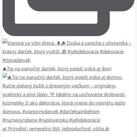
🎄Tip na vianočný darček, ktorý poteší srdce aj dom
🌿 Prírodný, remeselný štýl. Jednoduchosť, vôňa dr