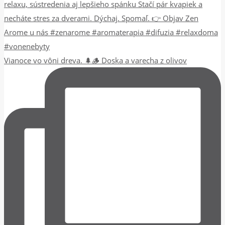
Vianoce vo vôni dreva. 🌲🪵 Doska a varecha z olivov