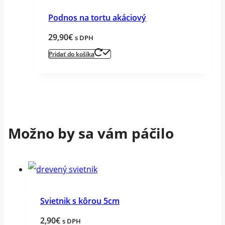
Podnos na tortu akáciový
29,90
€
s DPH
Pridať do košíka
Možno by sa vám páčilo
Svietnik s kôrou 5cm
2,90
€
s DPH