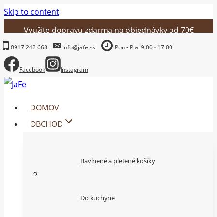
Skip to content
Využite dopravu zdarma na objednávky od 70€
0917 242 668
info@jafe.sk
Pon - Pia: 9:00 - 17:00
Facebook
Instagram
DOMOV
OBCHOD
Bavlnené a pletené košíky
Do kuchyne