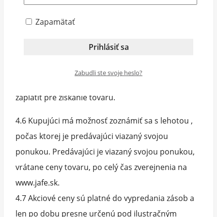
4.5 K cene tovaru bude pripočítane poštovné a
Zapamätať
balné, resp. náklady dodania tovaru podľa
vybraného spôsobu a adresy dodania. Konečná
cena je uvádzaná vrátane DPH a vrátane
Zabudli ste svoje heslo?
poštovného a balného, ktoré musí kupujúci
zaplatiť pre získanie tovaru.
4.6 Kupujúci má možnosť zoznámiť sa s lehotou ,
počas ktorej je predávajúci viazaný svojou
ponukou. Predávajúci je viazaný svojou ponukou,
vrátane ceny tovaru, po celý čas zverejnenia na
www.jafe.sk.
4.7 Akciové ceny sú platné do vypredania zásob a
len po dobu presne určenú pod ilustračným