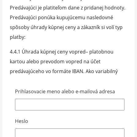
Predávajúci je platiteľom dane z pridanej hodnoty.
Predávajúci ponúka kupujúcemu nasledovné
spôsoby úhrady kúpnej ceny a zákazník si volí typ
platby:
4.4.1 Úhrada kúpnej ceny vopred– platobnou
kartou alebo prevodom vopred na účet
predávajúceho vo formáte IBAN. Ako variabilný
symbol je nevyhnutné uviesť číslo objednávky,
ktoré je vygenerované v predfaktúre / zálohovej
Prihlasovacie meno alebo e-mailová adresa
faktúre.
4.4.2 Úhrada kúpnej ceny pri doručení tovaru/ na
Heslo
dobierku- t. j u kuriéra, na slovenskej pošte , v
zásielkovni.