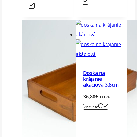
Doska na
krájanie
akáciová 3,8cm
36,80
€
s DPH
Viac info