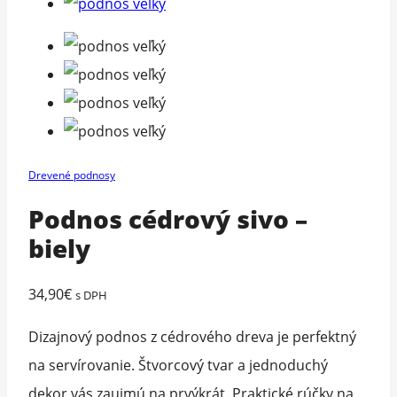
Drevené podnosy
Podnos cédrový sivo –
biely
34,90
€
s DPH
Dizajnový podnos z cédrového dreva je perfektný
na servírovanie. Štvorcový tvar a jednoduchý
dekor vás zaujmú na prvýkrát. Praktické rúčky na