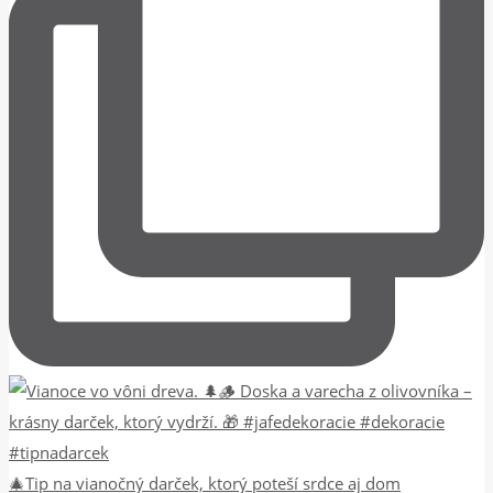
🎄Tip na vianočný darček, ktorý poteší srdce aj dom