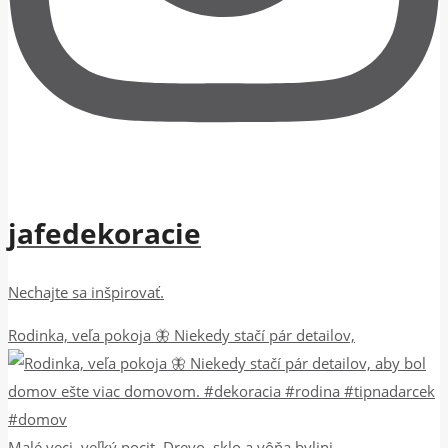
jafedekoracie
Nechajte sa inšpirovať.
Rodinka, veľa pokoja 🦋 Niekedy stačí pár detailov,
Malé veci, veľký pocit. Drevo, sklo a vôňa bylini