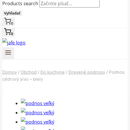
Products search
Vyhľadať
0
0
Domov
/
Obchod
/
Do kuchyne
/
Drevené podnosy
/
Podnos
cédrový sivo – biely