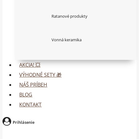
Ratanové produkty
Vonná keramika
AKCIA! 💥
VÝHODNÉ SETY 🎁
NÁŠ PRÍBEH
BLOG
KONTAKT
Prihlásenie