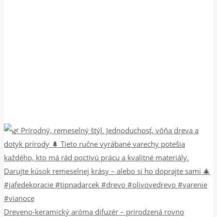
Dreveno-keramický aróma difuzér – prirodzená rovno