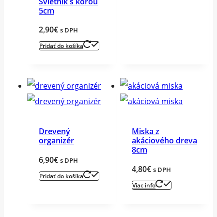
Svietnik s kôrou
5cm
2,90
€
s DPH
Pridať do košíka
Drevený
Miska z
organizér
akáciového dreva
8cm
6,90
€
s DPH
4,80
€
s DPH
Pridať do košíka
Viac info