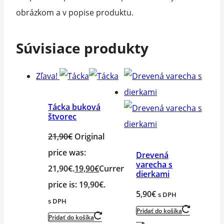
obrázkom a v popise produktu.
Súvisiace produkty
Zľava!
Tácka buková
štvorec
21,90
€
Original
price was:
Drevená
varecha s
21,90€.
19,90
€
Current
dierkami
price is: 19,90€.
5,90
€
s DPH
s DPH
Pridať do košíka
Pridať do košíka