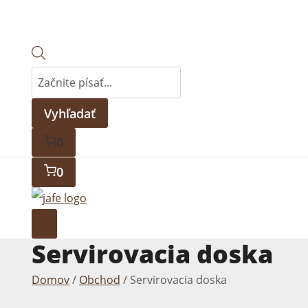
Products
search
Vyhľadať
0
0
Servirovacia doska
Domov
/
Obchod
/
Servirovacia doska