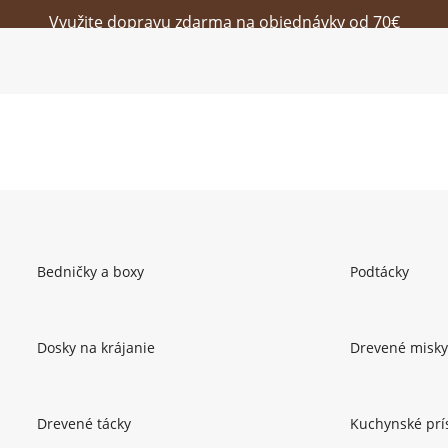
Využite dopravu zdarma na objednávky od 70€
Bedničky a boxy
Podtácky
Dosky na krájanie
Drevené misky
Drevené tácky
Kuchynské prí