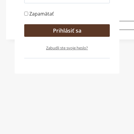
Veľkosť 30 – 35 cm
Zapamätať
Pridať do košíka
Zabudli ste svoje heslo?