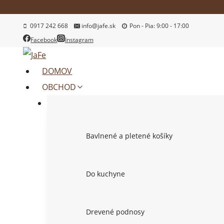
Skip
to
0917 242 668
info@jafe.sk
Pon - Pia: 9:00 - 17:00
content
Facebook
Instagram
DOMOV
OBCHOD
Bavlnené a pletené košíky
Do kuchyne
Drevené podnosy