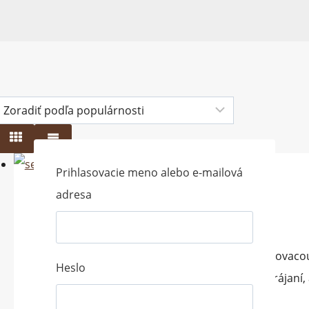
Prihlasovacie meno alebo e-mailová
adresa
Servírovacia doska s úchopom
30,90
€
s DPH
Predstavte si, ako váš stôl ožíva s našou Servírova
Heslo
doska nie je len praktickým pomocníkom pri krájaní,
vašich obľúbených jedál.