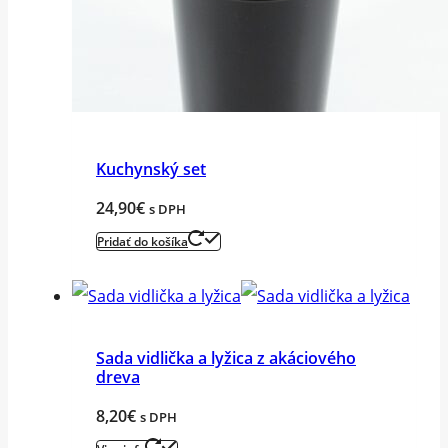
Kuchynský set
24,90
€
s DPH
Pridať do košíka
Sada vidlička a lyžica z akáciového
dreva
8,20
€
s DPH