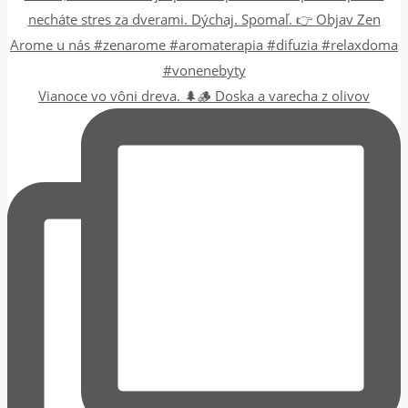
Vianoce vo vôni dreva. 🌲🪵 Doska a varecha z olivov