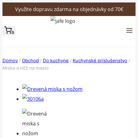
Skip
Využite dopravu zdarma na objednávky od 70€
to
content
0
Domov
/
Obchod
/
Do kuchyne
/
Kuchynské príslušenstvo
/
Miska a nôž na maslo