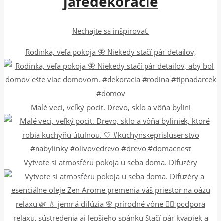
jafedekoracie
Nechajte sa inšpirovať.
Rodinka, veľa pokoja 🦋 Niekedy stačí pár detailov,
Malé veci, veľký pocit. Drevo, sklo a vôňa bylini
Vytvote si atmosféru pokoja u seba doma. Difuzéry