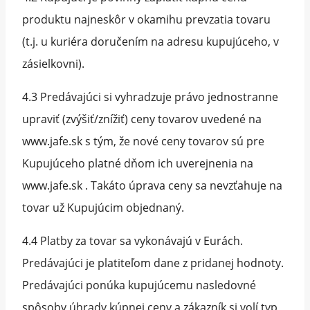
produktu najneskôr v okamihu prevzatia tovaru
(t.j. u kuriéra doručením na adresu kupujúceho, v
zásielkovni).
4.3 Predávajúci si vyhradzuje právo jednostranne
upraviť (zvýšiť/znížiť) ceny tovarov uvedené na
www.jafe.sk s tým, že nové ceny tovarov sú pre
Kupujúceho platné dňom ich uverejnenia na
www.jafe.sk . Takáto úprava ceny sa nevzťahuje na
tovar už Kupujúcim objednaný.
4.4 Platby za tovar sa vykonávajú v Eurách.
Predávajúci je platiteľom dane z pridanej hodnoty.
Predávajúci ponúka kupujúcemu nasledovné
spôsoby úhrady kúpnej ceny a zákazník si volí typ