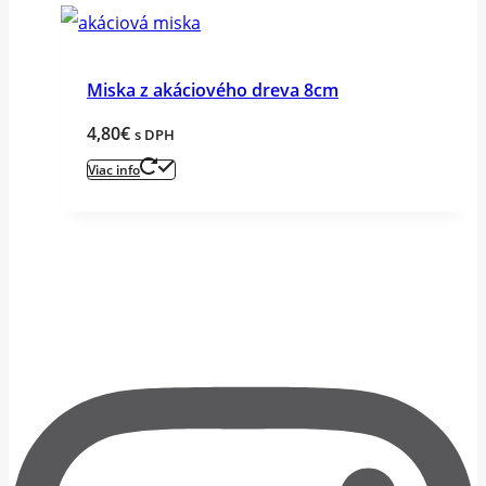
Miska z akáciového dreva 8cm
4,80
€
s DPH
Viac info