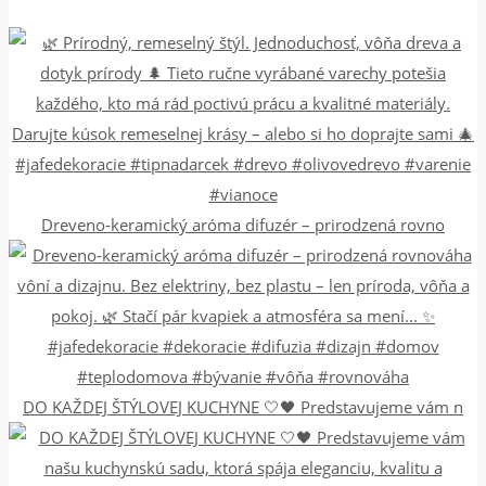
Dreveno-keramický aróma difuzér – prirodzená rovno
DO KAŽDEJ ŠTÝLOVEJ KUCHYNE 🤍🖤 Predstavujeme vám n