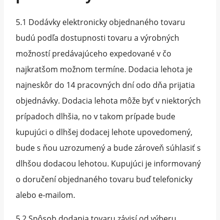
5.1 Dodávky elektronicky objednaného tovaru
budú podľa dostupnosti tovaru a výrobných
možností predávajúceho expedované v čo
najkratšom možnom termíne. Dodacia lehota je
najneskôr do 14 pracovných dní odo dňa prijatia
objednávky. Dodacia lehota môže byť v niektorých
prípadoch dlhšia, no v takom prípade bude
kupujúci o dlhšej dodacej lehote upovedomený,
bude s ňou uzrozumený a bude zároveň súhlasiť s
dlhšou dodacou lehotou. Kupujúci je informovaný
o doručení objednaného tovaru buď telefonicky
alebo e-mailom.
5.2 Spôsob dodania tovaru závisí od výberu