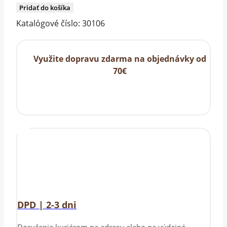
Miska
Pridať do košíka
a
Katalógové číslo:
30106
nôž
na
Využite dopravu zdarma na objednávky od
maslo
70€
DPD | 2-3 dni
Doručenie kuriérom na adresu alebo na výdajné