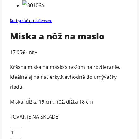
Kuchynské príslušenstvo
Miska a nôž na maslo
17,95
€
s DPH
Krásna miska na maslo s nožom na roztieranie.
Ideálne aj na nátierky.Nevhodné do umývačky
riadu.
Miska: dĺžka 19 cm, nôž: dĺžka 18 cm
TOVAR JE NA SKLADE
množstvo