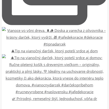
🎄Tip na vianočný darček, ktorý poteší srdce aj dom
🌿 Prírodný, remeselný štýl. Jednoduchosť, vôňa dr