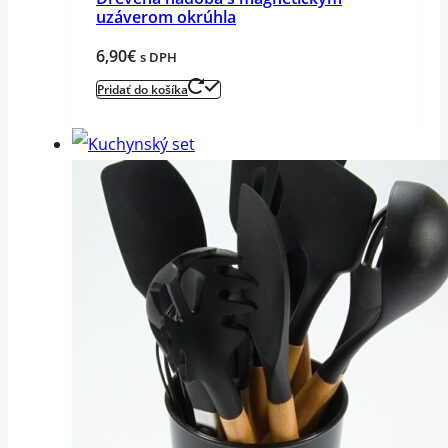
uzáverom okrúhla
6,90
€
s DPH
Pridať do košíka