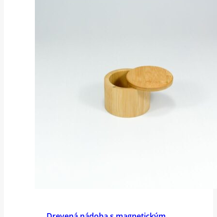
Drevená nádoba s magnetickým