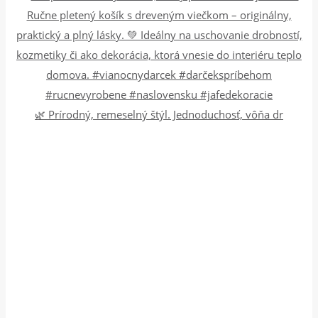
🌿 Prírodný, remeselný štýl. Jednoduchosť, vôňa dr