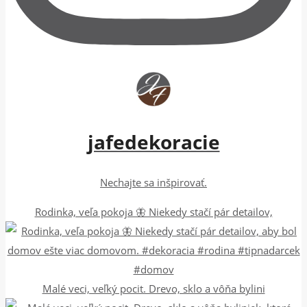
jafedekoracie
Nechajte sa inšpirovať.
Rodinka, veľa pokoja 🦋 Niekedy stačí pár detailov,
Malé veci, veľký pocit. Drevo, sklo a vôňa bylini