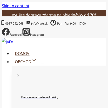
Skip to content
Využite dopravu zdarma na objednávky od 70€
0917 242 668
info@jafe.sk
Pon - Pia: 9:00 - 17:00
Facebook
Instagram
DOMOV
OBCHOD
Bavlnené a pletené košíky