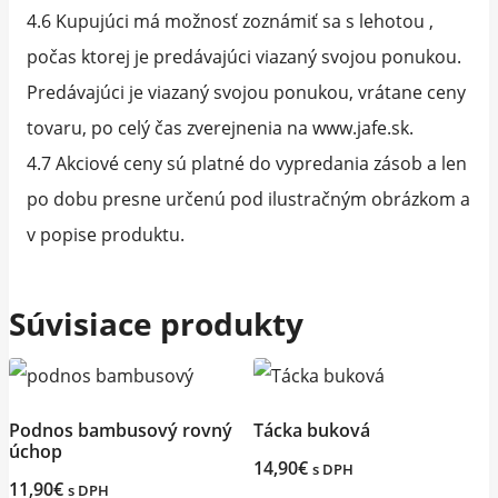
4.6 Kupujúci má možnosť zoznámiť sa s lehotou ,
počas ktorej je predávajúci viazaný svojou ponukou.
Predávajúci je viazaný svojou ponukou, vrátane ceny
tovaru, po celý čas zverejnenia na www.jafe.sk.
4.7 Akciové ceny sú platné do vypredania zásob a len
po dobu presne určenú pod ilustračným obrázkom a
v popise produktu.
Súvisiace produkty
Podnos bambusový rovný
Tácka buková
úchop
14,90
€
s DPH
11,90
€
s DPH