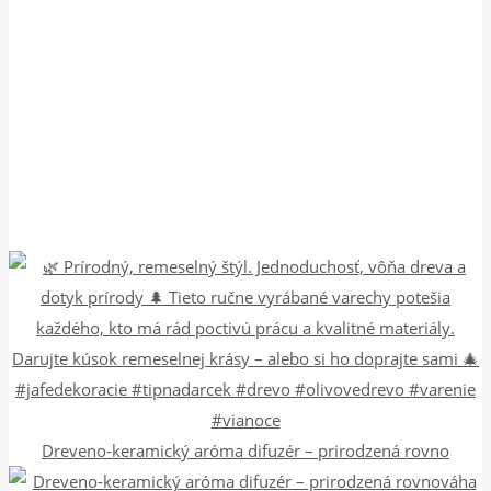
Dreveno-keramický aróma difuzér – prirodzená rovno