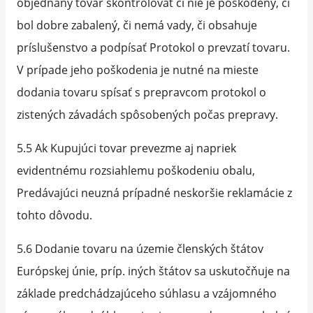
objednaný tovar skontrolovať či nie je poškodený, či
bol dobre zabalený, či nemá vady, či obsahuje
príslušenstvo a podpísať Protokol o prevzatí tovaru.
V prípade jeho poškodenia je nutné na mieste
dodania tovaru spísať s prepravcom protokol o
zistených závadách spôsobených počas prepravy.
5.5 Ak Kupujúci tovar prevezme aj napriek
evidentnému rozsiahlemu poškodeniu obalu,
Predávajúci neuzná prípadné neskoršie reklamácie z
tohto dôvodu.
5.6 Dodanie tovaru na územie členských štátov
Európskej únie, príp. iných štátov sa uskutočňuje na
základe predchádzajúceho súhlasu a vzájomného