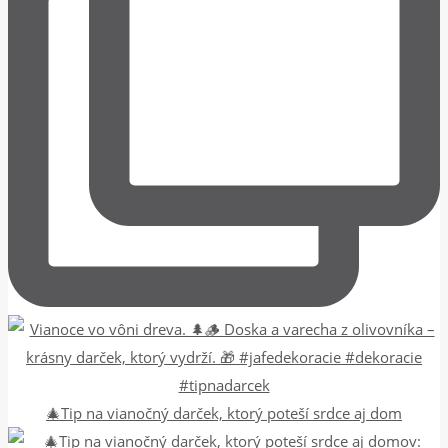
🎄Tip na vianočný darček, ktorý poteší srdce aj dom