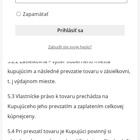
spôsobmi.
Zapamätať
5.2.1 Kuriér – doručenie kuriérom na uvedenú
adresu kupujúceho v elektronickej objednávke (
platba na dobierku, platba na účet, platba kartou )
prípadne doručenie Slovenskou poštou..
Zabudli ste svoje heslo?
5.2.2 Zásielkovňa – výber odberného miesta
kupujúcim a následné prevzatie tovaru v zásielkovni,
t. j výdajnom mieste.
5.3 Vlastnícke právo k tovaru prechádza na
Kupujúceho jeho prevzatím a zaplatením celkovej
kúpnejceny.
5.4 Pri prevzatí tovaru je Kupujúci povinný si