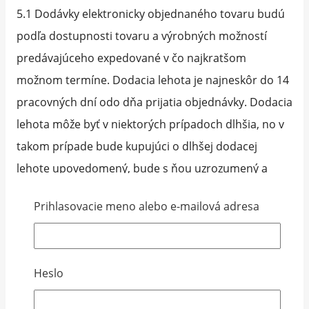
5.1 Dodávky elektronicky objednaného tovaru budú
podľa dostupnosti tovaru a výrobných možností
predávajúceho expedované v čo najkratšom
možnom termíne. Dodacia lehota je najneskôr do 14
pracovných dní odo dňa prijatia objednávky. Dodacia
lehota môže byť v niektorých prípadoch dlhšia, no v
takom prípade bude kupujúci o dlhšej dodacej
lehote upovedomený, bude s ňou uzrozumený a
bude zároveň súhlasiť s dlhšou dodacou lehotou.
Prihlasovacie meno alebo e-mailová adresa
Kupujúci je informovaný o doručení objednaného
tovaru buď telefonicky alebo e-mailom.
5.2 Spôsob dodania tovaru závisí od výberu
Heslo
kupujúceho. Dodanie tovaru je možné nasledovnými