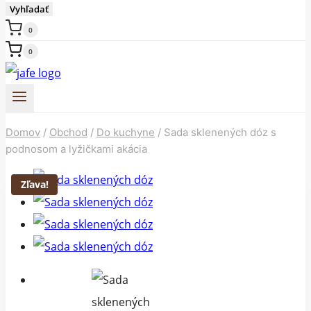
Vyhľadať
0
0
Domov
/
Obchod
/
Do kuchyne
/
Sada sklenených dóz s
podnosom a lyžičkami akácia
Zľava!