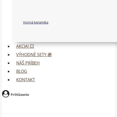
Vonná keramika
AKCIA! 💥
VÝHODNÉ SETY 🎁
NÁŠ PRÍBEH
BLOG
KONTAKT
Prihlásenie