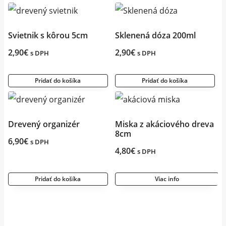
Svietnik s kôrou 5cm
Sklenená dóza 200ml
2,90
€
2,90
€
s DPH
s DPH
Pridať do košíka
Pridať do košíka
Drevený organizér
Miska z akáciového dreva
8cm
6,90
€
s DPH
4,80
€
s DPH
Pridať do košíka
Viac info