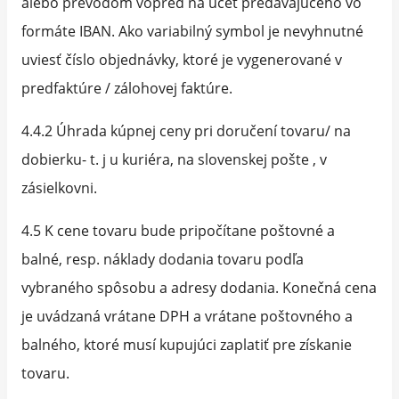
alebo prevodom vopred na účet predávajúceho vo
formáte IBAN. Ako variabilný symbol je nevyhnutné
uviesť číslo objednávky, ktoré je vygenerované v
predfaktúre / zálohovej faktúre.
4.4.2 Úhrada kúpnej ceny pri doručení tovaru/ na
dobierku- t. j u kuriéra, na slovenskej pošte , v
zásielkovni.
4.5 K cene tovaru bude pripočítane poštovné a
balné, resp. náklady dodania tovaru podľa
vybraného spôsobu a adresy dodania. Konečná cena
je uvádzaná vrátane DPH a vrátane poštovného a
balného, ktoré musí kupujúci zaplatiť pre získanie
tovaru.