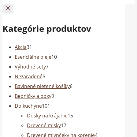
Kategórie produktov
31
Akcia
31
produktov
10
Esenciálne oleje
10
7
produktov
Výhodné sety
7
5
produktov
Nezaradené
5
produktov
6
Bavlnené pletené košíky
6
9
produktov
Bedničky a boxy
9
101
produktov
Do kuchyne
101
produktov
15
Dosky na krájanie
15
17
produktov
Drevené misky
17
produktov
4
Drevené mlynčeky na korenie
4