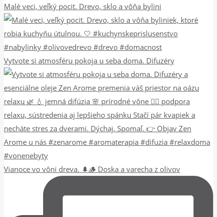
Malé veci, veľký pocit. Drevo, sklo a vôňa bylini
Vytvote si atmosféru pokoja u seba doma. Difuzéry
Vianoce vo vôni dreva. 🌲🪵 Doska a varecha z olivov