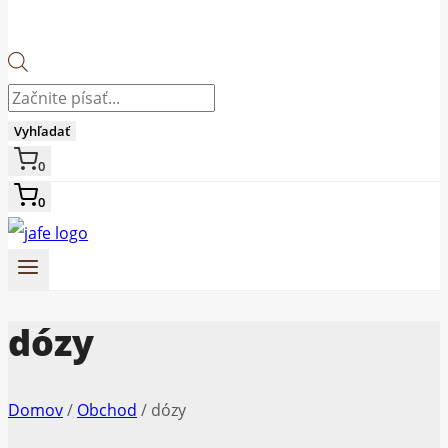
Products
search
Vyhľadať
0
0
dózy
Domov
/
Obchod
/
dózy