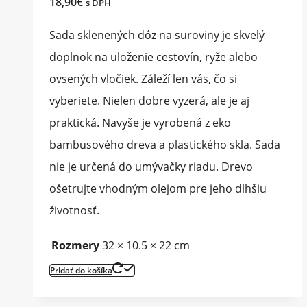
18,90
€
s DPH
Sada sklenených dóz na suroviny je skvelý
doplnok na uloženie cestovín, ryže alebo
ovsených vločiek. Záleží len vás, čo si
vyberiete. Nielen dobre vyzerá, ale je aj
praktická. Navyše je vyrobená z eko
bambusového dreva a plastického skla. Sada
nie je určená do umývačky riadu. Drevo
ošetrujte vhodným olejom pre jeho dlhšiu
životnosť.
Rozmery
32 × 10.5 × 22 cm
Pridať do košíka