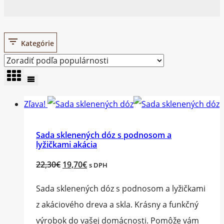
Kategórie
Zľava!
Sada sklenených dóz s podnosom a
lyžičkami akácia
Original
Current
22,30
€
19,70
€
s DPH
price
price
Sada sklenených dóz s podnosom a lyžičkami
was:
is:
z akáciového dreva a skla. Krásny a funkčný
22,30€.
19,70€.
výrobok do vašej domácnosti. Pomôže vám