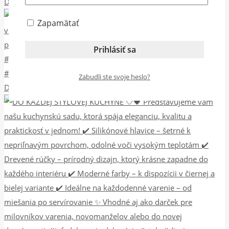
Dreveno-keramický aróma difuzér – prirodzená rovno
Zapamätať
Zabudli ste svoje heslo?
DO KAŽDEJ ŠTÝLOVEJ KUCHYNE 🤍🖤 Predstavujeme vám n