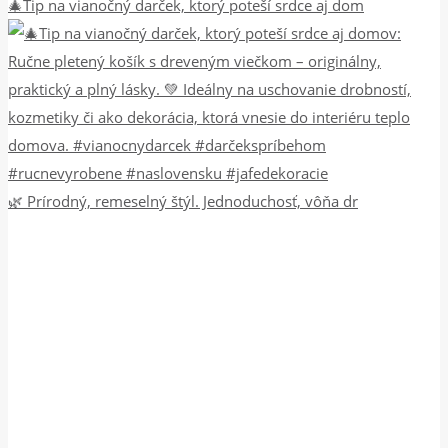
🎄Tip na vianočný darček, ktorý poteší srdce aj dom
🌿 Prírodný, remeselný štýl. Jednoduchosť, vôňa dr