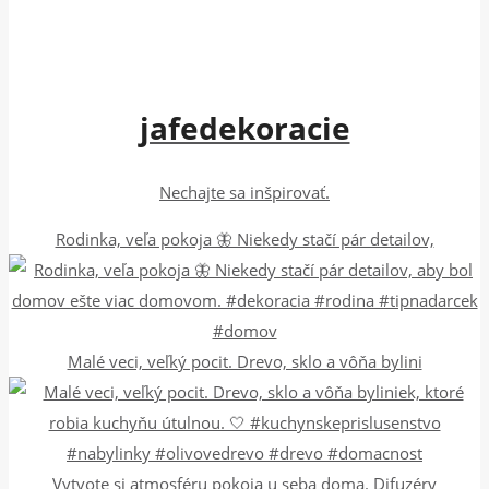
jafedekoracie
Nechajte sa inšpirovať.
Rodinka, veľa pokoja 🦋 Niekedy stačí pár detailov,
Malé veci, veľký pocit. Drevo, sklo a vôňa bylini
Vytvote si atmosféru pokoja u seba doma. Difuzéry