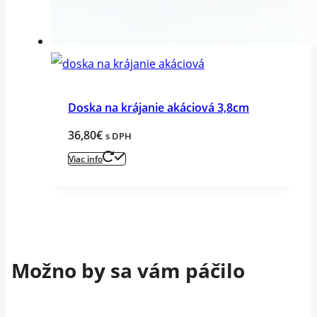
Doska na krájanie akáciová 3,8cm
36,80
€
s DPH
Viac info
Možno by sa vám páčilo