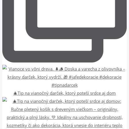
🎄Tip na vianočný darček, ktorý poteší srdce aj dom