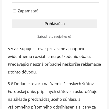
príslušenstvo a podpísať Protokol o prevzatí
Zapamätať
tovaru. V prípade jeho poškodenia je nutné na
mieste dodania tovaru spísať s prepravcom
protokol o zistených závadách spôsobených počas
prepravy.
Zabudli ste svoje heslo?
5.5 Ak Kupujúci tovar prevezme aj napriek
evidentnému rozsiahlemu poškodeniu obalu,
Predávajúci neuzná prípadné neskoršie reklamácie
z tohto dôvodu.
5.6 Dodanie tovaru na územie členských štátov
Európskej únie, príp. iných štátov sa uskutočňuje
na základe predchádzajúceho súhlasu a
vzájomného písomného odsúhlasenia si ceny za