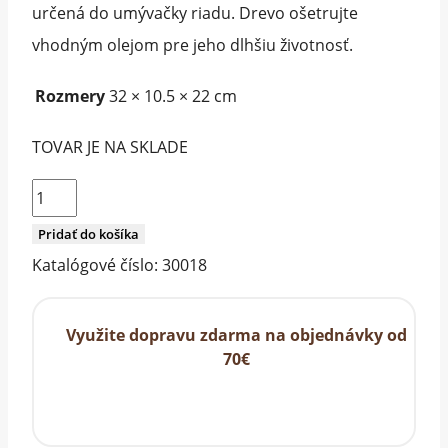
určená do umývačky riadu. Drevo ošetrujte
vhodným olejom pre jeho dlhšiu životnosť.
Rozmery
32 × 10.5 × 22 cm
TOVAR JE NA SKLADE
množstvo
Sada
Pridať do košíka
sklenených
Katalógové číslo:
30018
dóz
na
Využite dopravu zdarma na objednávky od
suroviny
70€