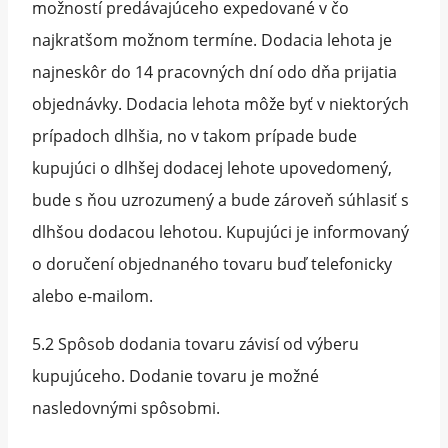
možností predávajúceho expedované v čo
najkratšom možnom termíne. Dodacia lehota je
najneskôr do 14 pracovných dní odo dňa prijatia
objednávky. Dodacia lehota môže byť v niektorých
prípadoch dlhšia, no v takom prípade bude
kupujúci o dlhšej dodacej lehote upovedomený,
bude s ňou uzrozumený a bude zároveň súhlasiť s
dlhšou dodacou lehotou. Kupujúci je informovaný
o doručení objednaného tovaru buď telefonicky
alebo e-mailom.
5.2 Spôsob dodania tovaru závisí od výberu
kupujúceho. Dodanie tovaru je možné
nasledovnými spôsobmi.