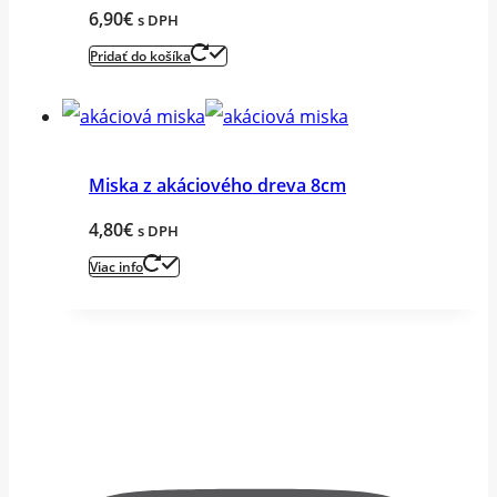
6,90
€
s DPH
Pridať do košíka
Miska z akáciového dreva 8cm
4,80
€
s DPH
Viac info