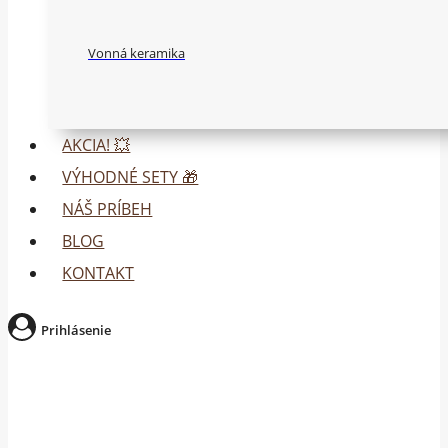
Vonná keramika
AKCIA! 💥
VÝHODNÉ SETY 🎁
NÁŠ PRÍBEH
BLOG
KONTAKT
Prihlásenie