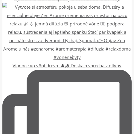
Vianoce vo vôni dreva. 🌲🪵 Doska a varecha z olivov