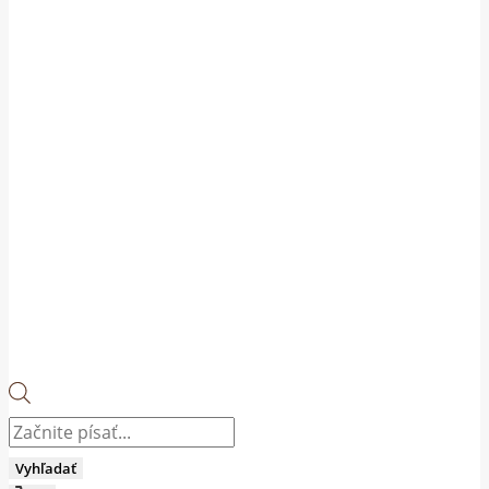
Products
search
Vyhľadať