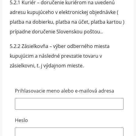
5.2.1 Kuriér – doručenie kuriérom na uvedenú
adresu kupujúceho v elektronickej objednávke (
platba na dobierku, platba na účet, platba kartou )
prípadne doručenie Slovenskou poštou..
5.2.2 Zásielkovňa – výber odberného miesta
kupujúcim a následné prevzatie tovaru v
zásielkovni, t. j výdajnom mieste.
5.3 Vlastnícke právo k tovaru prechádza na
Kupujúceho jeho prevzatím a zaplatením celkovej
Prihlasovacie meno alebo e-mailová adresa
kúpnejceny.
5.4 Pri prevzatí tovaru je Kupujúci povinný si
Heslo
objednaný tovar skontrolovať či nie je poškodený,
či bol dobre zabalený, či nemá vady, či obsahuje