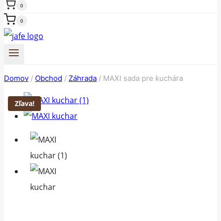
0
0
Domov
/
Obchod
/
Záhrada
/
MAXI sada pre kuchára
Zľava!