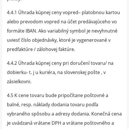
4.4.1 Úhrada kúpnej ceny vopred– platobnou kartou
alebo prevodom vopred na účet predávajúceho vo
formáte IBAN. Ako variabilný symbol je nevyhnutné
uviesť číslo objednávky, ktoré je vygenerované v
predfaktúre / zálohovej faktúre.
4.4.2 Úhrada kúpnej ceny pri doručení tovaru/ na
dobierku- t. j u kuriéra, na slovenskej pošte , v
zásielkovni.
4.5 K cene tovaru bude pripočítane poštovné a
balné, resp. náklady dodania tovaru podľa
vybraného spôsobu a adresy dodania. Konečná cena
je uvádzaná vrátane DPH a vrátane poštovného a