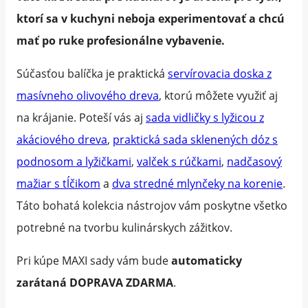
ktorí sa v kuchyni neboja experimentovať a chcú
mať po ruke profesionálne vybavenie.
Súčasťou balíčka je praktická
servírovacia doska z
masívneho olivového dreva
, ktorú môžete využiť aj
na krájanie. Poteší vás aj
sada vidličky s lyžicou z
akáciového dreva
,
praktická sada sklenených dóz s
podnosom a lyžičkami
,
valček s rúčkami
,
nadčasový
mažiar s tĺčikom
a
dva stredné mlynčeky na korenie
.
Táto bohatá kolekcia nástrojov vám poskytne všetko
potrebné na tvorbu kulinárskych zážitkov.
Pri kúpe MAXI sady vám bude
automaticky
zarátaná DOPRAVA ZDARMA
.