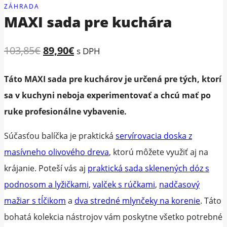
ZÁHRADA
MAXI sada pre kuchára
Original
Current
103,85
€
89,90
€
s DPH
price
price
Táto MAXI sada pre kuchárov je určená pre tých, ktorí
was:
is:
sa v kuchyni neboja experimentovať a chcú mať po
103,85€.
89,90€.
ruke profesionálne vybavenie.
Súčasťou balíčka je praktická
servírovacia doska z
masívneho olivového dreva
, ktorú môžete využiť aj na
krájanie. Poteší vás aj
praktická sada sklenených dóz s
podnosom a lyžičkami
,
valček s rúčkami
,
nadčasový
mažiar s tĺčikom
a
dva stredné mlynčeky na korenie
. Táto
bohatá kolekcia nástrojov vám poskytne všetko potrebné