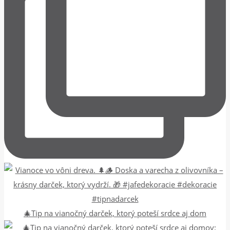
🎄Tip na vianočný darček, ktorý poteší srdce aj dom