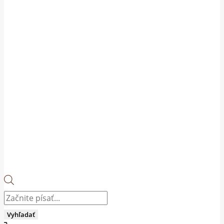
Products
search
Vyhľadať