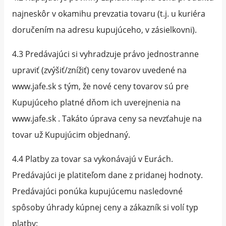
najneskôr v okamihu prevzatia tovaru (t.j. u kuriéra
doručením na adresu kupujúceho, v zásielkovni).
4.3 Predávajúci si vyhradzuje právo jednostranne
upraviť (zvýšiť/znížiť) ceny tovarov uvedené na
www.jafe.sk s tým, že nové ceny tovarov sú pre
Kupujúceho platné dňom ich uverejnenia na
www.jafe.sk . Takáto úprava ceny sa nevzťahuje na
tovar už Kupujúcim objednaný.
4.4 Platby za tovar sa vykonávajú v Eurách.
Predávajúci je platiteľom dane z pridanej hodnoty.
Predávajúci ponúka kupujúcemu nasledovné
spôsoby úhrady kúpnej ceny a zákazník si volí typ
platby: