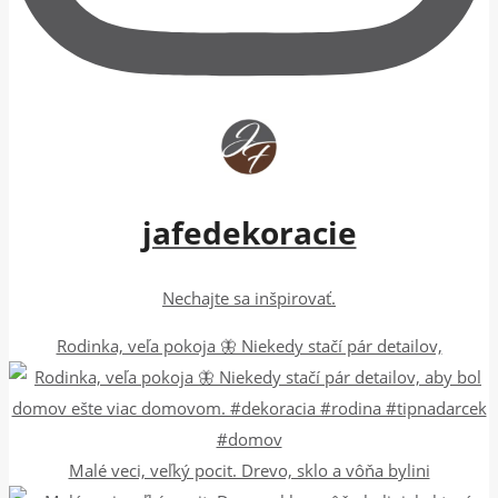
jafedekoracie
Nechajte sa inšpirovať.
Rodinka, veľa pokoja 🦋 Niekedy stačí pár detailov,
Malé veci, veľký pocit. Drevo, sklo a vôňa bylini