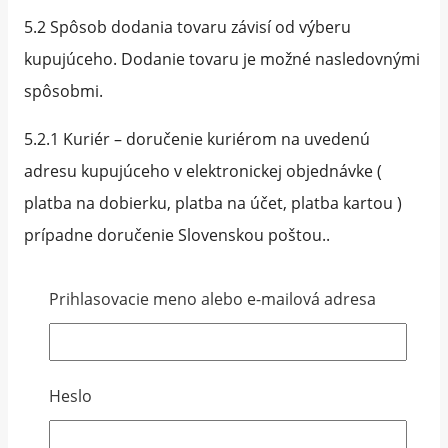
5.2 Spôsob dodania tovaru závisí od výberu
kupujúceho. Dodanie tovaru je možné nasledovnými
spôsobmi.
5.2.1 Kuriér – doručenie kuriérom na uvedenú
adresu kupujúceho v elektronickej objednávke (
platba na dobierku, platba na účet, platba kartou )
prípadne doručenie Slovenskou poštou..
5.2.2 Zásielkovňa – výber odberného miesta
Prihlasovacie meno alebo e-mailová adresa
kupujúcim a následné prevzatie tovaru v zásielkovni,
t. j výdajnom mieste.
5.3 Vlastnícke právo k tovaru prechádza na
Heslo
Kupujúceho jeho prevzatím a zaplatením celkovej