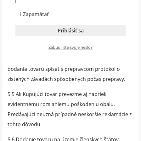
kúpnejceny.
Zapamätať
5.4 Pri prevzatí tovaru je Kupujúci povinný si
objednaný tovar skontrolovať či nie je poškodený, či
bol dobre zabalený, či nemá vady, či obsahuje
Zabudli ste svoje heslo?
príslušenstvo a podpísať Protokol o prevzatí tovaru.
V prípade jeho poškodenia je nutné na mieste
dodania tovaru spísať s prepravcom protokol o
zistených závadách spôsobených počas prepravy.
5.5 Ak Kupujúci tovar prevezme aj napriek
evidentnému rozsiahlemu poškodeniu obalu,
Predávajúci neuzná prípadné neskoršie reklamácie z
tohto dôvodu.
5.6 Dodanie tovaru na územie členských štátov