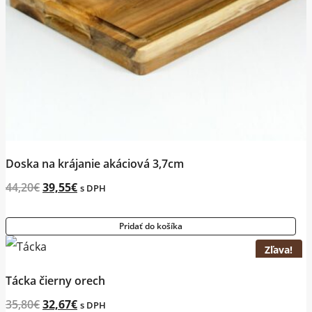
Doska na krájanie akáciová 3,7cm
Original
Current
44,20
€
39,55
€
s DPH
price
price
Pridať do košíka
was:
is:
Zľava!
44,20€.
39,55€.
Tácka čierny orech
Original
Current
35,80
€
32,67
€
s DPH