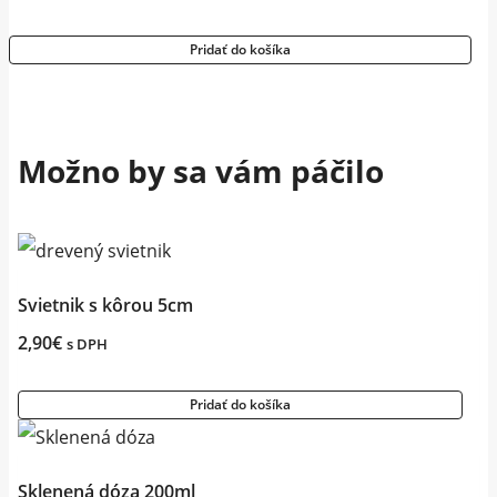
price
price
Pridať do košíka
was:
is:
35,80€.
32,67€.
Možno by sa vám páčilo
Svietnik s kôrou 5cm
2,90
€
s DPH
Pridať do košíka
Sklenená dóza 200ml