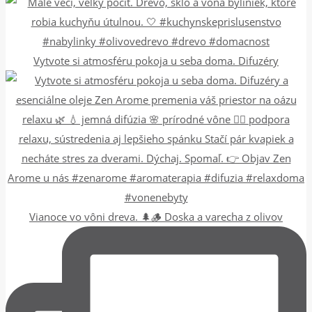
Vytvote si atmosféru pokoja u seba doma. Difuzéry
Vianoce vo vôni dreva. 🌲🪵 Doska a varecha z olivov