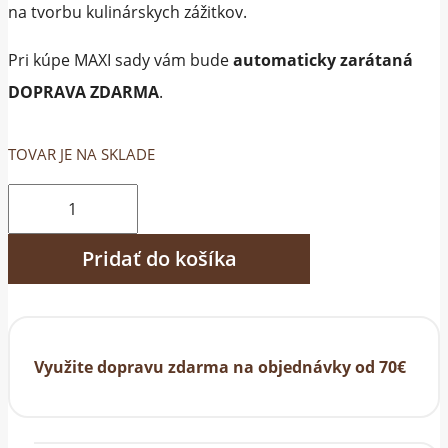
na tvorbu kulinárskych zážitkov.
Pri kúpe MAXI sady vám bude
automaticky zarátaná
DOPRAVA ZDARMA
.
TOVAR JE NA SKLADE
množstvo
MAXI
Pridať do košíka
sada
pre
kuchára
Využite dopravu zdarma na objednávky od 70€