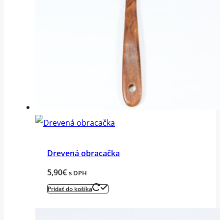
Drevená obracačka
5,90
€
s DPH
Pridať do košíka