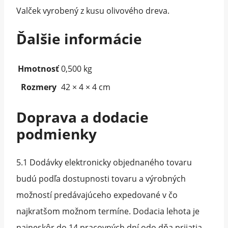
Valček vyrobený z kusu olivového dreva.
Ďalšie informácie
Hmotnosť
0,500 kg
Rozmery
42 × 4 × 4 cm
Doprava a dodacie
podmienky
5.1 Dodávky elektronicky objednaného tovaru
budú podľa dostupnosti tovaru a výrobných
možností predávajúceho expedované v čo
najkratšom možnom termíne. Dodacia lehota je
najneskôr do 14 pracovných dní odo dňa prijatia