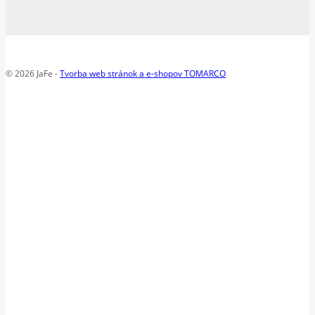
© 2026 JaFe -
Tvorba web stránok a e-shopov TOMARCO