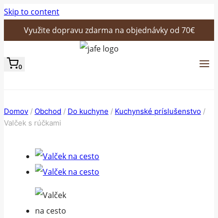
Skip to content
Využite dopravu zdarma na objednávky od 70€
0
Domov
/
Obchod
/
Do kuchyne
/
Kuchynské príslušenstvo
/
Valček s rúčkami