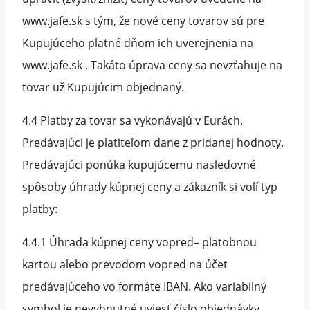
www.jafe.sk s tým, že nové ceny tovarov sú pre
Kupujúceho platné dňom ich uverejnenia na
www.jafe.sk . Takáto úprava ceny sa nevzťahuje na
tovar už Kupujúcim objednaný.
4.4 Platby za tovar sa vykonávajú v Eurách.
Predávajúci je platiteľom dane z pridanej hodnoty.
Predávajúci ponúka kupujúcemu nasledovné
spôsoby úhrady kúpnej ceny a zákazník si volí typ
platby:
4.4.1 Úhrada kúpnej ceny vopred– platobnou
kartou alebo prevodom vopred na účet
predávajúceho vo formáte IBAN. Ako variabilný
symbol je nevyhnutné uviesť číslo objednávky,