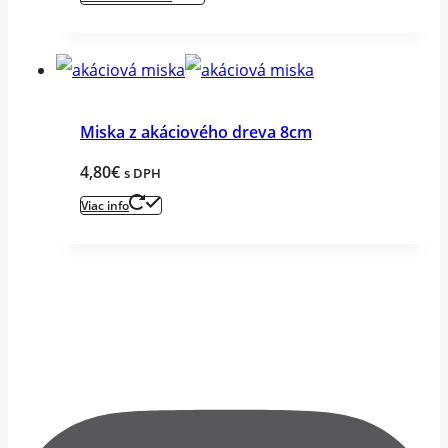
Miska z akáciového dreva 8cm
4,80
€
s DPH
Viac info