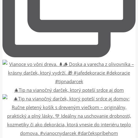
🎄Tip na vianočný darček, ktorý poteší srdce aj dom