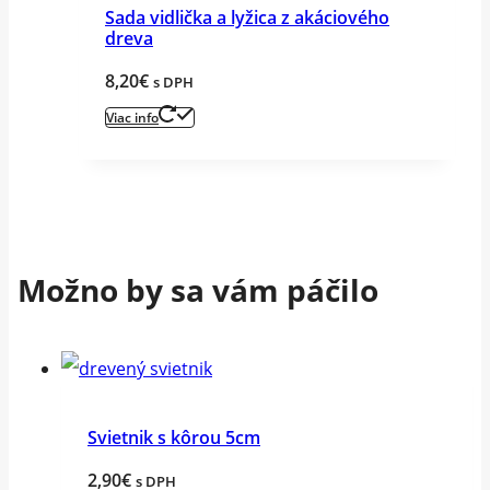
Sada vidlička a lyžica z akáciového
dreva
8,20
€
s DPH
Viac info
Možno by sa vám páčilo
Svietnik s kôrou 5cm
2,90
€
s DPH