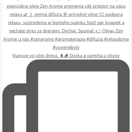
Vianoce vo vôni dreva. 🌲🪵 Doska a varecha z olivov