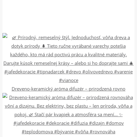
Dreveno-keramický aróma difuzér – prirodzená rovno