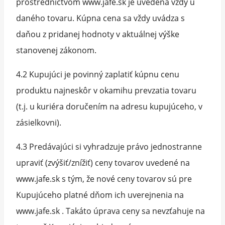
prostredníctvom www.jafe.sk je uvedená vždy u
daného tovaru. Kúpna cena sa vždy uvádza s
daňou z pridanej hodnoty v aktuálnej výške
stanovenej zákonom.
4.2 Kupujúci je povinný zaplatiť kúpnu cenu
produktu najneskôr v okamihu prevzatia tovaru
(t.j. u kuriéra doručením na adresu kupujúceho, v
zásielkovni).
4.3 Predávajúci si vyhradzuje právo jednostranne
upraviť (zvýšiť/znížiť) ceny tovarov uvedené na
www.jafe.sk s tým, že nové ceny tovarov sú pre
Kupujúceho platné dňom ich uverejnenia na
www.jafe.sk . Takáto úprava ceny sa nevzťahuje na