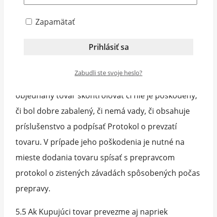
zásielkovni, t. j výdajnom mieste.
Zapamätať
5.3 Vlastnícke právo k tovaru prechádza na
Kupujúceho jeho prevzatím a zaplatením celkovej
kúpnejceny.
Zabudli ste svoje heslo?
5.4 Pri prevzatí tovaru je Kupujúci povinný si
objednaný tovar skontrolovať či nie je poškodený,
či bol dobre zabalený, či nemá vady, či obsahuje
príslušenstvo a podpísať Protokol o prevzatí
tovaru. V prípade jeho poškodenia je nutné na
mieste dodania tovaru spísať s prepravcom
protokol o zistených závadách spôsobených počas
prepravy.
5.5 Ak Kupujúci tovar prevezme aj napriek