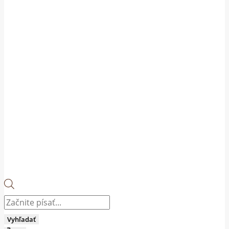
Products
search
Vyhľadať