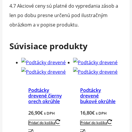
4.7 Akciové ceny sú platné do vypredania zásob a
len po dobu presne určenú pod ilustračným
obrázkom a v popise produktu.
Súvisiace produkty
Podtácky
Podtácky
drevené čierny
drevené
orech okrúhle
bukové okrúhle
26,90
€
16,80
€
s DPH
s DPH
Pridať do košíka
Pridať do košíka