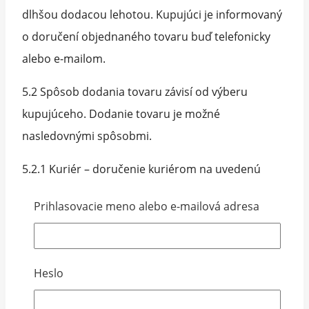
dlhšou dodacou lehotou. Kupujúci je informovaný
o doručení objednaného tovaru buď telefonicky
alebo e-mailom.
5.2 Spôsob dodania tovaru závisí od výberu
kupujúceho. Dodanie tovaru je možné
nasledovnými spôsobmi.
5.2.1 Kuriér – doručenie kuriérom na uvedenú
adresu kupujúceho v elektronickej objednávke (
Prihlasovacie meno alebo e-mailová adresa
platba na dobierku, platba na účet, platba kartou )
prípadne doručenie Slovenskou poštou..
5.2.2 Zásielkovňa – výber odberného miesta
Heslo
kupujúcim a následné prevzatie tovaru v