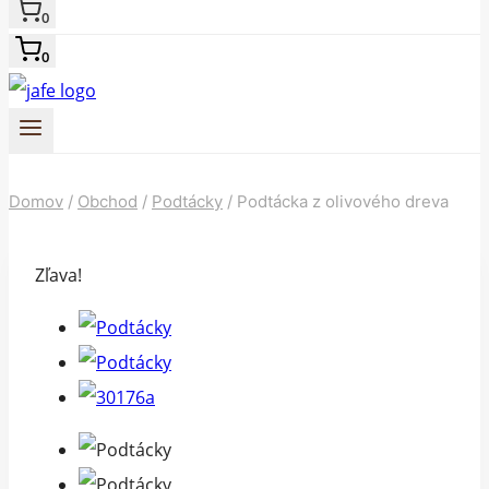
0
0
Domov
/
Obchod
/
Podtácky
/
Podtácka z olivového dreva
Zľava!