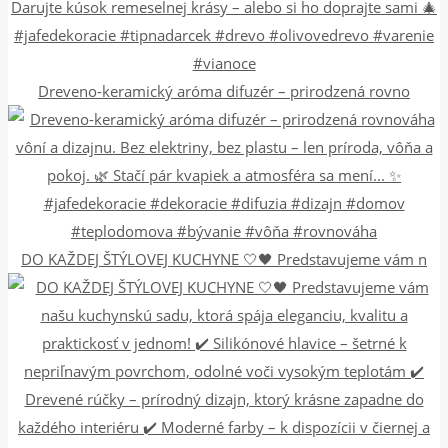
Dreveno-keramický aróma difuzér – prirodzená rovno
DO KAŽDEJ ŠTÝLOVEJ KUCHYNE 🤍🖤 Predstavujeme vám n