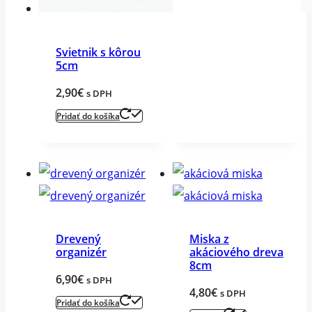
Svietnik s kôrou
5cm
2,90
€
s DPH
Pridať do košíka
Drevený
Miska z
organizér
akáciového dreva
8cm
6,90
€
s DPH
4,80
€
s DPH
Pridať do košíka