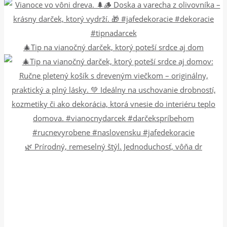
🎄Tip na vianočný darček, ktorý poteší srdce aj dom
🌿 Prírodný, remeselný štýl. Jednoduchosť, vôňa dr