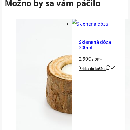
Možno by sa vám páčilo
Sklenená dóza
200ml
2,90
€
s DPH
Pridať do košíka