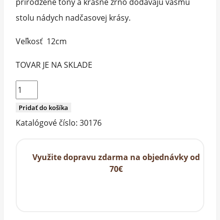
prirodzené tóny a krásne zrno dodávajú vášmu
stolu nádych nadčasovej krásy.
Veľkosť 12cm
TOVAR JE NA SKLADE
množstvo
Podtácka
Pridať do košíka
z
Katalógové číslo:
30176
olivového
dreva
Využite dopravu zdarma na objednávky od
70€