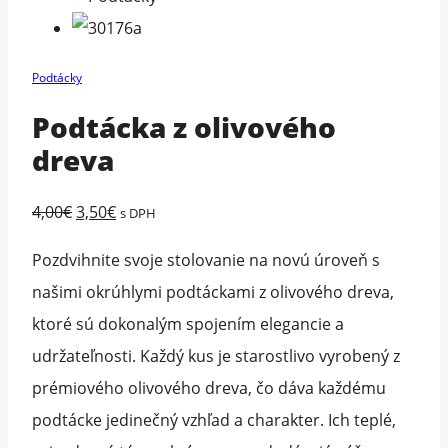
Podtácky
Podtácka z olivového
dreva
Original
Current
4,00
€
3,50
€
s DPH
price
price
Pozdvihnite svoje stolovanie na novú úroveň s
was:
is:
našimi okrúhlymi podtáckami z olivového dreva,
4,00€.
3,50€.
ktoré sú dokonalým spojením elegancie a
udržateľnosti. Každý kus je starostlivo vyrobený z
prémiového olivového dreva, čo dáva každému
podtácke jedinečný vzhľad a charakter. Ich teplé,