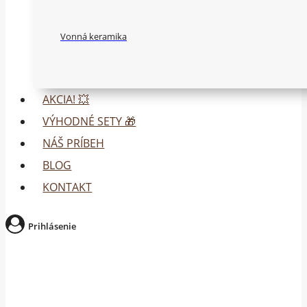
Vonná keramika
AKCIA! 💥
VÝHODNÉ SETY 🎁
NÁŠ PRÍBEH
BLOG
KONTAKT
Prihlásenie