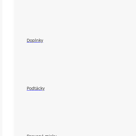
Doplnky
Podtácky