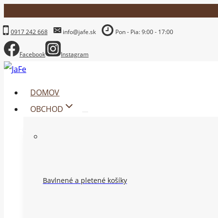
Skip
to
0917 242 668
info@jafe.sk
Pon - Pia: 9:00 - 17:00
content
Facebook
Instagram
DOMOV
OBCHOD
Bavlnené a pletené košíky