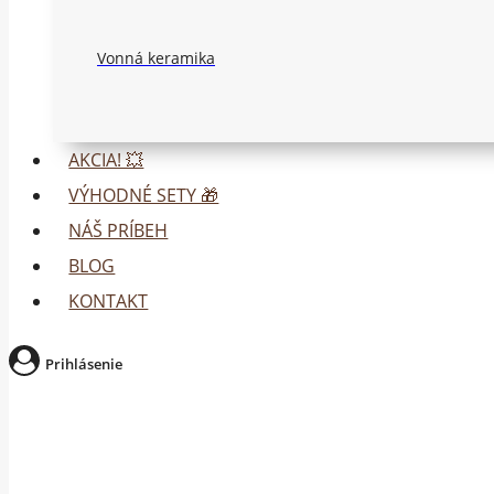
Vonná keramika
AKCIA! 💥
VÝHODNÉ SETY 🎁
NÁŠ PRÍBEH
BLOG
KONTAKT
Prihlásenie