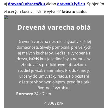
aj
drevenú obracačku
alebo
drevenú lyžicu
. Spojením
viacerých kusov si viete vytvoriť
krásnu sadu
.
Drevená varecha oblá
Drevená varecha nesmie chýbať v každej
domácnosti. Skvelý pomocník pre veľkých
aj malých kuchárov. Keďže je vyrobená z
dreva, každý kus je jedinečný a nemusí sa
zhodovať s produktovým obrázkom,
rozdiel je však minimálny. Produkt nie je
určený do umývačky riadu. Po očistení
ošetrite vhodným olejom, predĺžite tak
životnosť výrobku.
Rozmery
24 × 7 cm
4,90
€
s DPH