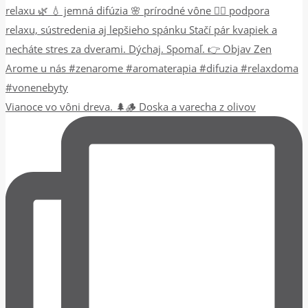
Vianoce vo vôni dreva. 🌲🪵 Doska a varecha z olivov