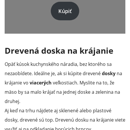
Kúpiť
Drevená doska na krájanie
Opäť kúsok kuchynského náradia, bez ktorého sa
nezaobídete. Ideálne je, ak si kúpite drevené
dosky
na
krájanie vo
viacerých
veľkostiach. Myslite na to, že
mäso by sa malo krájať na jednej doske a zelenina na
druhej.
Aj keď na trhu nájdete aj sklenené alebo plastové
dosky, drevené sú top. Drevenú dosku na krájanie viete
využiť aj na odkladanie horúcich hrncov.