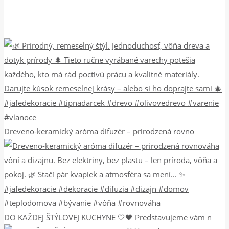
Dreveno-keramický aróma difuzér – prirodzená rovno
DO KAŽDEJ ŠTÝLOVEJ KUCHYNE 🤍🖤 Predstavujeme vám n