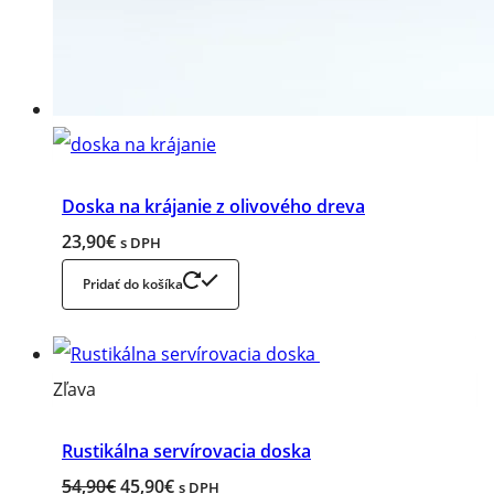
Zapamätať
Zabudli ste svoje heslo?
Doska na krájanie z olivového dreva
23,90
€
s DPH
Pridať do košíka
Zľavnený
Zľava
produkt
Rustikálna servírovacia doska
Original
Current
54,90
€
45,90
€
s DPH