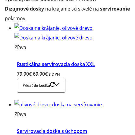
Dizajnové dosky
na krájanie sú skvelé na
servírovanie
pokrmov.
Zľavnený
Zľava
produkt
Rustikálna servírovacia doska XXL
Original
Current
79,90
€
69,90
€
s DPH
price
price
Pridať do košíka
was:
is:
79,90€.
69,90€.
Zľavnený
Zľava
produkt
Servírovacia doska s úchopom