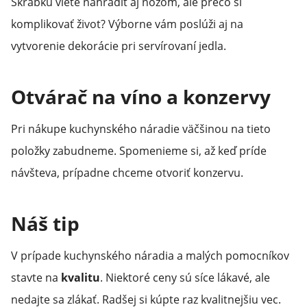
Škrabku viete nahradiť aj nožom, ale prečo si
komplikovať život? Výborne vám poslúži aj na
vytvorenie dekorácie pri servírovaní jedla.
Otvárač na víno a konzervy
Pri nákupe kuchynského náradie väčšinou na tieto
položky zabudneme. Spomenieme si, až keď príde
návšteva, prípadne chceme otvoriť konzervu.
Náš tip
V prípade kuchynského náradia a malých pomocníkov
stavte na
kvalitu
. Niektoré ceny sú síce lákavé, ale
nedajte sa zlákať. Radšej si kúpte raz kvalitnejšiu vec.