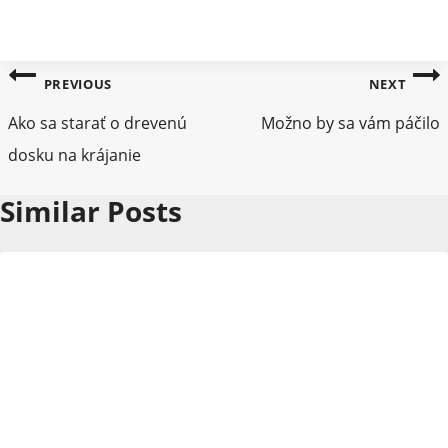
Navigácia
PREVIOUS
NEXT
v
Ako sa starať o drevenú
Možno by sa vám páčilo
článku
dosku na krájanie
Similar Posts