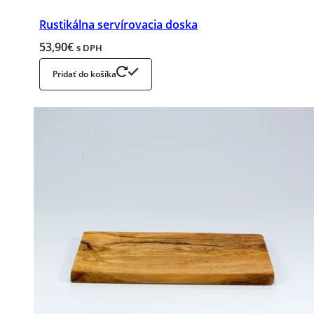
Rustikálna servírovacia doska
53,90
€
s DPH
Pridať do košíka
Prihlasovacie meno alebo e-mailová adresa
Heslo