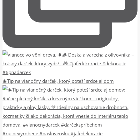
🎄Tip na vianočný darček, ktorý poteší srdce aj dom