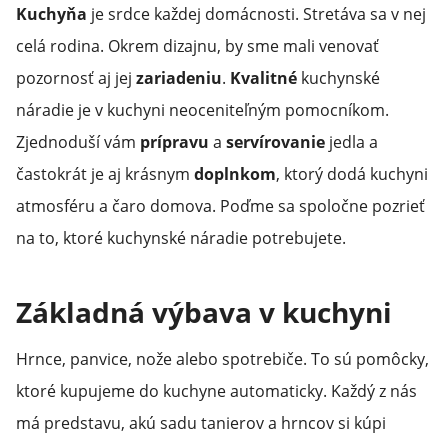
Kuchyňa
je srdce každej domácnosti. Stretáva sa v nej
celá rodina. Okrem dizajnu, by sme mali venovať
pozornosť aj jej
zariadeniu
.
Kvalitné
kuchynské
náradie je v kuchyni neoceniteľným pomocníkom.
Zjednoduší vám
prípravu
a
servírovanie
jedla a
častokrát je aj krásnym
doplnkom
, ktorý dodá kuchyni
atmosféru a čaro domova. Poďme sa spoločne pozrieť
na to, ktoré kuchynské náradie potrebujete.
Základná výbava v kuchyni
Hrnce, panvice, nože alebo spotrebiče. To sú pomôcky,
ktoré kupujeme do kuchyne automaticky. Každý z nás
má predstavu, akú sadu tanierov a hrncov si kúpi