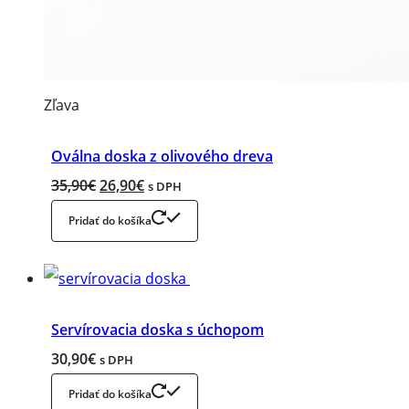
Zľavnený
Zľava
produkt
Oválna doska z olivového dreva
Original
Current
35,90
€
26,90
€
s DPH
price
price
Pridať do košíka
was:
is:
35,90€.
26,90€.
Servírovacia doska s úchopom
30,90
€
s DPH
Pridať do košíka