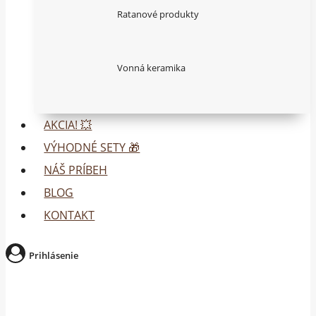
Ratanové produkty
Vonná keramika
AKCIA! 💥
VÝHODNÉ SETY 🎁
NÁŠ PRÍBEH
BLOG
KONTAKT
Prihlásenie