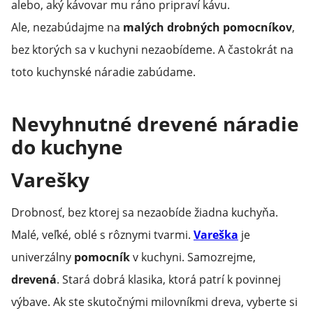
alebo, aký kávovar mu ráno pripraví kávu.
Ale, nezabúdajme na
malých drobných pomocníkov
,
bez ktorých sa v kuchyni nezaobídeme. A častokrát na
toto kuchynské náradie zabúdame.
Nevyhnutné drevené náradie
do kuchyne
Varešky
Drobnosť, bez ktorej sa nezaobíde žiadna kuchyňa.
Malé, veľké, oblé s rôznymi tvarmi.
Vareška
je
univerzálny
pomocník
v kuchyni. Samozrejme,
drevená
. Stará dobrá klasika, ktorá patrí k povinnej
výbave. Ak ste skutočnými milovníkmi dreva, vyberte si