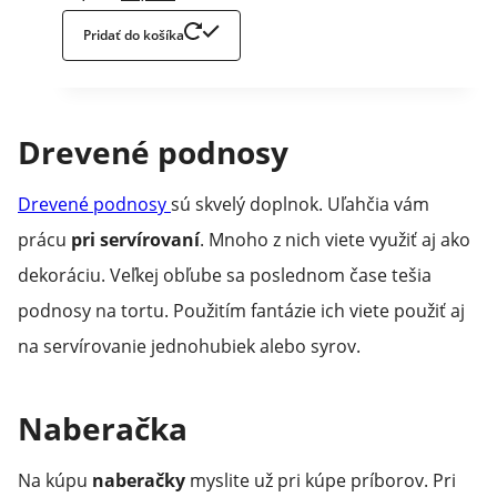
price
price
Pridať do košíka
was:
is:
54,90€.
45,90€.
Drevené podnosy
Drevené podnosy
sú skvelý doplnok. Uľahčia vám
prácu
pri servírovaní
. Mnoho z nich viete využiť aj ako
dekoráciu. Veľkej obľube sa poslednom čase tešia
podnosy na tortu. Použitím fantázie ich viete použiť aj
na servírovanie jednohubiek alebo syrov.
Naberačka
Na kúpu
naberačky
myslite už pri kúpe príborov. Pri