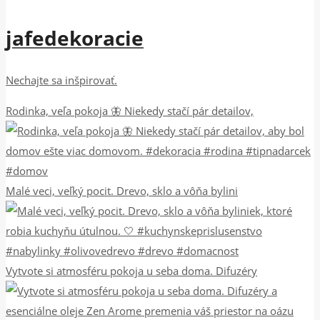
jafedekoracie
Nechajte sa inšpirovať.
Rodinka, veľa pokoja 🦋 Niekedy stačí pár detailov,
Malé veci, veľký pocit. Drevo, sklo a vôňa bylini
Vytvote si atmosféru pokoja u seba doma. Difuzéry